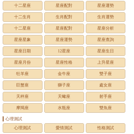
十二星座
星座配對
星座運勢
十二生肖
生肖配對
生肖運勢
十二星座
星座配對
星座分析
星座星象
星座運勢
星座查詢
星座日期
12星座
星座生日
星座月份
星座性格
上升星座
牡羊座
金牛座
雙子座
巨蟹座
獅子座
處女座
天秤座
天蠍座
射手座
摩羯座
水瓶座
雙魚座
心理測試
心理測試
愛情測試
性格測試