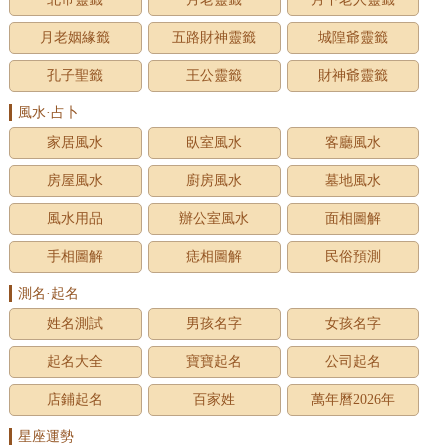
月老姻緣籤
五路財神靈籤
城隍爺靈籤
孔子聖籤
王公靈籤
財神爺靈籤
風水·占卜
家居風水
臥室風水
客廳風水
房屋風水
廚房風水
墓地風水
風水用品
辦公室風水
面相圖解
手相圖解
痣相圖解
民俗預測
測名·起名
姓名測試
男孩名字
女孩名字
起名大全
寶寶起名
公司起名
店鋪起名
百家姓
萬年曆2026年
星座運勢