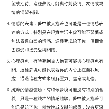
望或期待。這種夢境可能與你對愛情、友情或親
情的渴望有關。
情感的表達：夢中被人抱著也可能是一種情感表
達的方式，特別是在現實生活中你可能不習慣或
無法表達自己的情感。這種夢境給了你一個機會
去感受和接受愛與關懷。
心理療愈：有時夢到被人抱著可能與心理療愈有
關。這種夢境可能代表著你的內心正在自我療
愈，通過這種方式來緩解壓力、焦慮或創傷。
純粹的情感體驗：有時候夢境可能沒有特別的含
義，只是一種純粹的情感體驗。夢中被人抱著可
能只是給了你一種愉悅或安慰的感覺，沒有更深