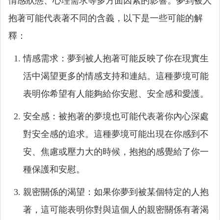
情感狀態、心理需求等多方面因素的影響。夢到被人
抱著可能代表著不同的含義，以下是一些可能的解
釋：
情感需求：夢到被人抱著可能反映了你在現實生
活中渴望更多的情感支持和連結。這種夢境可能
表明你希望有人能夠給你安慰、安全感和愛護。
安全感：被抱著的夢境也可能代表著你內心深處
對安全感的追求。這種夢境可能出現在你感到不
安、焦慮或壓力大的時候，抱抱的感覺給了你一
種保護和安慰。
親密關係的渴望：如果你夢到被某個特定的人抱
著，這可能表明你對與這個人的親密關係有著渴