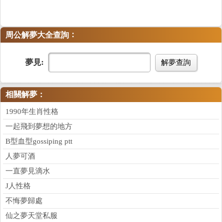
：
周公解夢大全查詢
夢見:
解夢查詢
相關解夢：
1990年生肖性格
一起飛到夢想的地方
B型血型gossiping ptt
人夢可酒
一直夢見滴水
J人性格
不悔夢歸處
仙之夢天堂私服