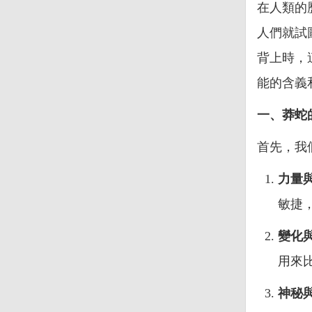
在人類的
人們就試
背上時，
能的含義
一、莽蛇
首先，我
力量
敏捷
變化
用來
神秘