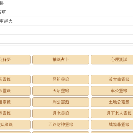
很長
拔草
汽車起火
公解夢
抽籤占卜
心理測試
音靈籤
呂祖靈籤
黃大仙靈籤
帝靈籤
天后靈籤
車公靈籤
祖靈籤
周公靈籤
土地公靈籤
帝靈籤
月老靈籤
月下老人靈籤
老姻緣籤
五路財神靈籤
城隍爺靈籤