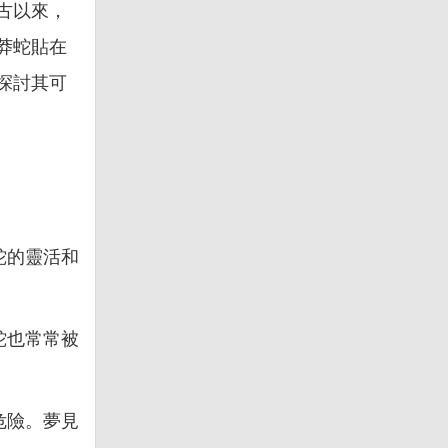
古以來，
莽蛇貼在
探討其可
蛇的靈活和
。
蛇也常常被
危險。夢見