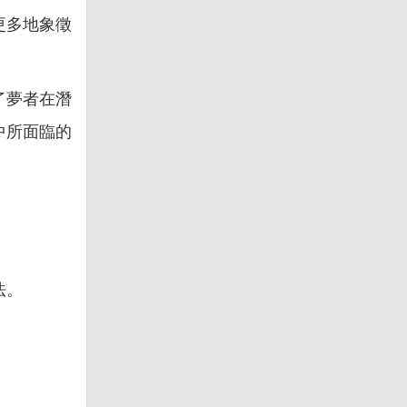
更多地象徵
了夢者在潛
中所面臨的
法。
。