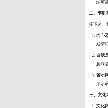
蛇可
二、夢到
接下來，
內心
或情
自我
意味
警示
預示
三、文化
文化