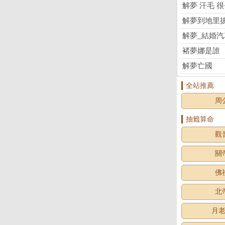
解夢 汗毛 
解夢到地里
解夢_結婚
褚夢娜是誰
解夢亡國
全站推薦
周
抽籤算命
觀
關
佛
北
月