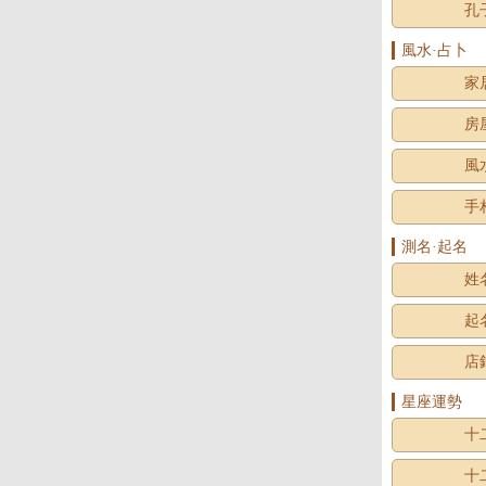
孔
風水·占卜
家
房
風
手
測名·起名
姓
起
店
星座運勢
十
十