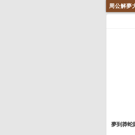
周公解夢
夢到莽蛇