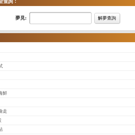
：
全查詢
夢見:
解夢查詢
試
海鮮
偷走
炭
帖