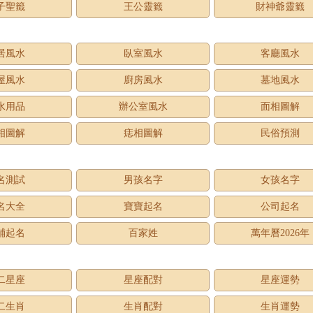
子聖籤
王公靈籤
財神爺靈籤
居風水
臥室風水
客廳風水
屋風水
廚房風水
墓地風水
水用品
辦公室風水
面相圖解
相圖解
痣相圖解
民俗預測
名測試
男孩名字
女孩名字
名大全
寶寶起名
公司起名
鋪起名
百家姓
萬年曆2026年
二星座
星座配對
星座運勢
二生肖
生肖配對
生肖運勢