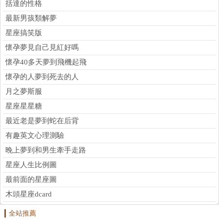
括達的性格
最新男孩類解夢
星座搞笑版
懷孕夢見自己見紅好嗎
懷孕40多天夢到飛機起飛
懷孕的人夢到死去的人
月之夢斯服
星座星星糖
最近老是夢到蛇在后背
有趣英文心理測驗
晚上夢到和男生牽手走路
星座人生比例圖
最前面的星座圖
木頭星座dcard
全站推薦