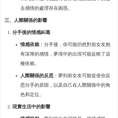
去感情的處理存在困惑。
三、人際關係的影響
分手後的情感糾葛
情感依賴
：分手後，你可能仍然對前女友抱
有深厚的感情，夢境中的出現可能反映了這
種依賴。
人際關係的反思
：夢到前女友可能促使你反
思分手的原因，以及自己在人際關係中的角
色和定位。
現實生活中的影響