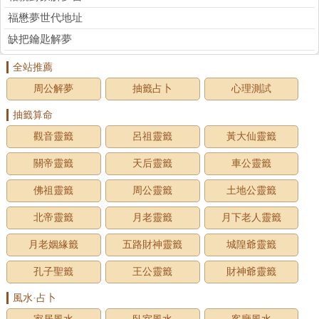
福懋夢世代地址
缺把鑰匙解夢
全站推薦
周公解夢
抽籤占卜
心理測試
抽籤算命
觀音靈籤
呂祖靈籤
黃大仙靈籤
關帝靈籤
天后靈籤
車公靈籤
佛祖靈籤
周公靈籤
土地公靈籤
北帝靈籤
月老靈籤
月下老人靈籤
月老姻緣籤
五路財神靈籤
城隍爺靈籤
孔子聖籤
王公靈籤
財神爺靈籤
風水·占卜