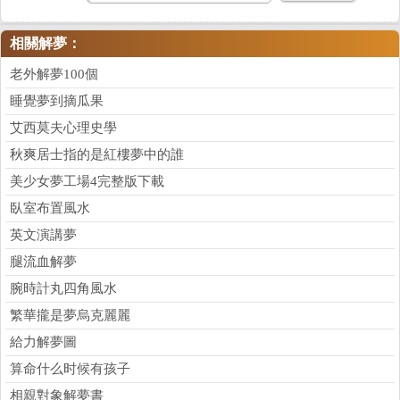
相關解夢：
老外解夢100個
睡覺夢到摘瓜果
艾西莫夫心理史學
秋爽居士指的是紅樓夢中的誰
美少女夢工場4完整版下載
臥室布置風水
英文演講夢
腿流血解夢
腕時計丸四角風水
繁華攏是夢烏克麗麗
給力解夢圖
算命什么时候有孩子
相親對象解夢書