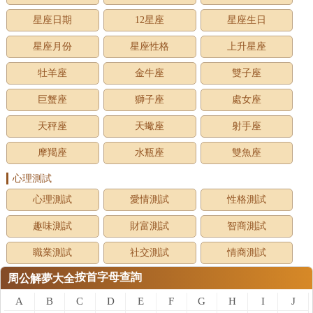
星座日期
12星座
星座生日
星座月份
星座性格
上升星座
牡羊座
金牛座
雙子座
巨蟹座
獅子座
處女座
天秤座
天蠍座
射手座
摩羯座
水瓶座
雙魚座
心理測試
心理測試
愛情測試
性格測試
趣味測試
財富測試
智商測試
職業測試
社交測試
情商測試
按首字母查詢
周公解夢大全
A
B
C
D
E
F
G
H
I
J