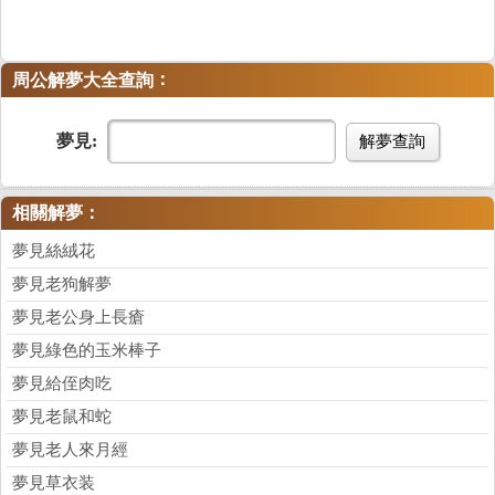
：
周公解夢大全查詢
夢見:
解夢查詢
相關解夢：
夢見絲絨花
夢見老狗解夢
夢見老公身上長瘡
夢見綠色的玉米棒子
夢見給侄肉吃
夢見老鼠和蛇
夢見老人來月經
夢見草衣装