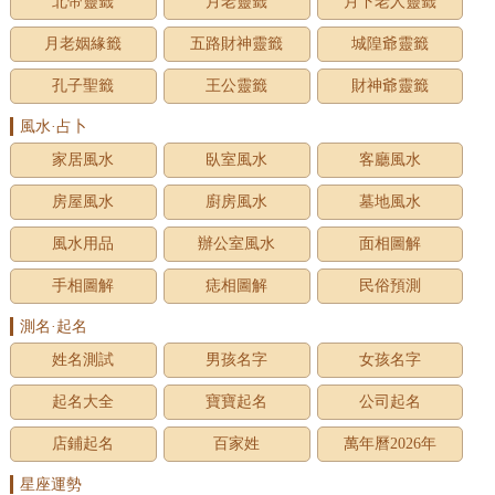
北帝靈籤
月老靈籤
月下老人靈籤
月老姻緣籤
五路財神靈籤
城隍爺靈籤
孔子聖籤
王公靈籤
財神爺靈籤
風水·占卜
家居風水
臥室風水
客廳風水
房屋風水
廚房風水
墓地風水
風水用品
辦公室風水
面相圖解
手相圖解
痣相圖解
民俗預測
測名·起名
姓名測試
男孩名字
女孩名字
起名大全
寶寶起名
公司起名
店鋪起名
百家姓
萬年曆2026年
星座運勢