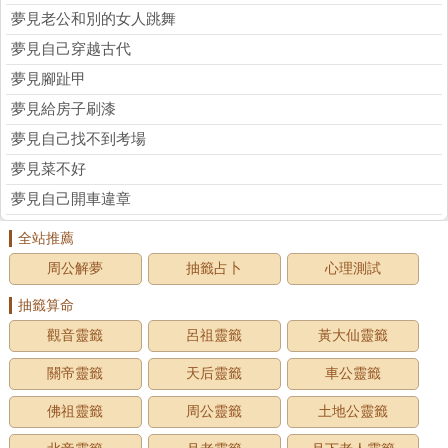
夢見老公和別的女人跳舞
夢見自己穿越古代
夢見腳趾甲
夢見給房子刷漆
夢見自己找不到考場
夢見菜不好
夢見自己開車違章
全站推薦
周公解夢
抽籤占卜
心理測試
抽籤算命
觀音靈籤
呂祖靈籤
黃大仙靈籤
關帝靈籤
天后靈籤
車公靈籤
佛祖靈籤
周公靈籤
土地公靈籤