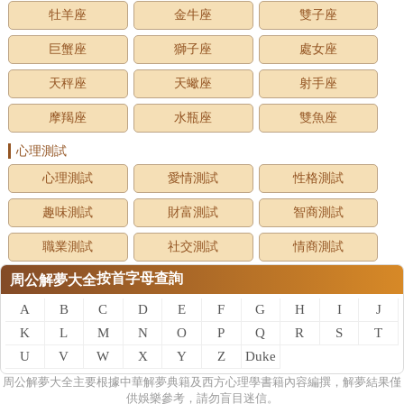
牡羊座
金牛座
雙子座
巨蟹座
獅子座
處女座
天秤座
天蠍座
射手座
摩羯座
水瓶座
雙魚座
心理測試
心理測試
愛情測試
性格測試
趣味測試
財富測試
智商測試
職業測試
社交測試
情商測試
按首字母查詢
周公解夢大全
A
B
C
D
E
F
G
H
I
J
K
L
M
N
O
P
Q
R
S
T
U
V
W
X
Y
Z
Duke
of
周公
解夢
大全主要根據中華解夢典籍及西方心理學書籍內容編撰，解夢結果僅
供娛樂參考，請勿盲目迷信。
zhou