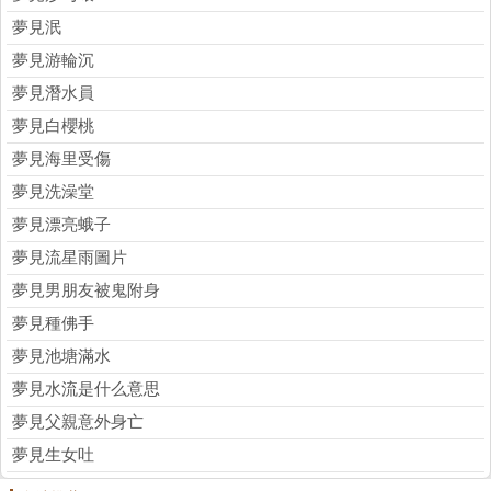
夢見泯
夢見游輪沉
夢見潛水員
夢見白櫻桃
夢見海里受傷
夢見洗澡堂
夢見漂亮蛾子
夢見流星雨圖片
夢見男朋友被鬼附身
夢見種佛手
夢見池塘滿水
夢見水流是什么意思
夢見父親意外身亡
夢見生女吐