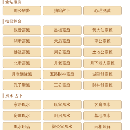
全站推薦
周公解夢
抽籤占卜
心理測試
抽籤算命
觀音靈籤
呂祖靈籤
黃大仙靈籤
關帝靈籤
天后靈籤
車公靈籤
佛祖靈籤
周公靈籤
土地公靈籤
北帝靈籤
月老靈籤
月下老人靈籤
月老姻緣籤
五路財神靈籤
城隍爺靈籤
孔子聖籤
王公靈籤
財神爺靈籤
風水·占卜
家居風水
臥室風水
客廳風水
房屋風水
廚房風水
墓地風水
風水用品
辦公室風水
面相圖解