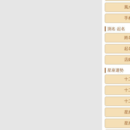
風
手
測名·起名
姓
起
店
星座運勢
十
十
十
星
星