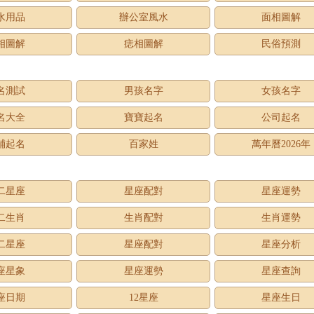
水用品
辦公室風水
面相圖解
相圖解
痣相圖解
民俗預測
名測試
男孩名字
女孩名字
名大全
寶寶起名
公司起名
鋪起名
百家姓
萬年曆2026年
二星座
星座配對
星座運勢
二生肖
生肖配對
生肖運勢
二星座
星座配對
星座分析
座星象
星座運勢
星座查詢
座日期
12星座
星座生日