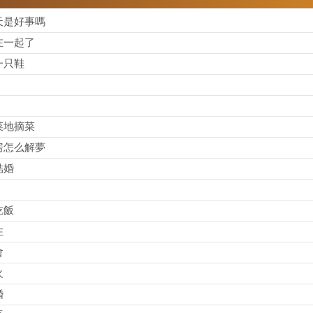
天是好事嗎
在一起了
一只鞋
菜地摘菜
房怎么解夢
結婚
吃飯
住
會
火
婚