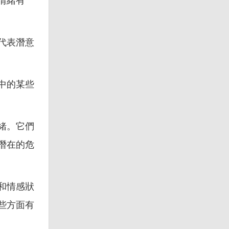
情緒有
代表潛意
中的某些
緒。它們
潛在的危
和情感狀
些方面有