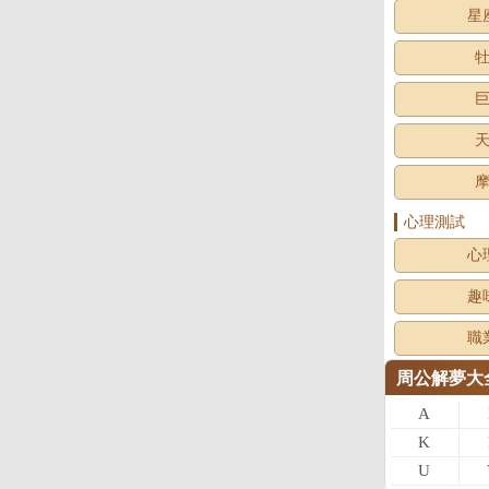
星
心理測試
心
趣
職
周公解夢大
A
K
U