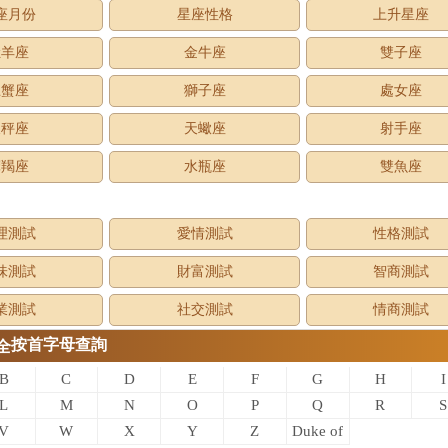
座月份
星座性格
上升星座
牡羊座
金牛座
雙子座
巨蟹座
獅子座
處女座
天秤座
天蠍座
射手座
摩羯座
水瓶座
雙魚座
理測試
愛情測試
性格測試
味測試
財富測試
智商測試
業測試
社交測試
情商測試
按首字母查詢
全
B
C
D
E
F
G
H
I
L
M
N
O
P
Q
R
S
V
W
X
Y
Z
Duke of