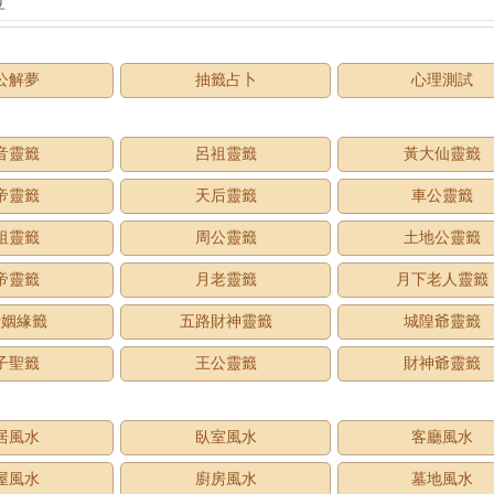
豆
公解夢
抽籤占卜
心理測試
音靈籤
呂祖靈籤
黃大仙靈籤
帝靈籤
天后靈籤
車公靈籤
祖靈籤
周公靈籤
土地公靈籤
帝靈籤
月老靈籤
月下老人靈籤
老姻緣籤
五路財神靈籤
城隍爺靈籤
子聖籤
王公靈籤
財神爺靈籤
居風水
臥室風水
客廳風水
屋風水
廚房風水
墓地風水