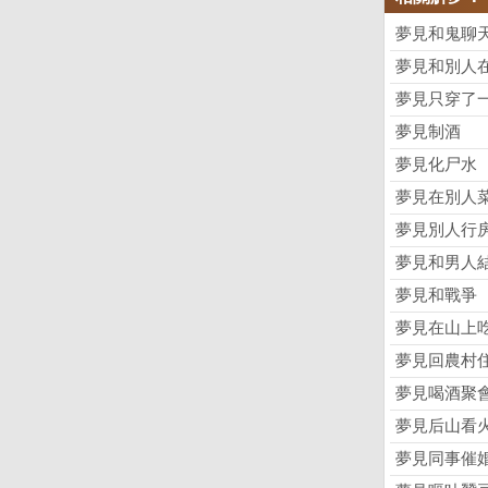
夢見和鬼聊
夢見和別人
夢見只穿了
夢見制酒
夢見化尸水
夢見在別人
夢見別人行
夢見和男人
夢見和戰爭
夢見在山上
夢見回農村
夢見喝酒聚
夢見后山看
夢見同事催