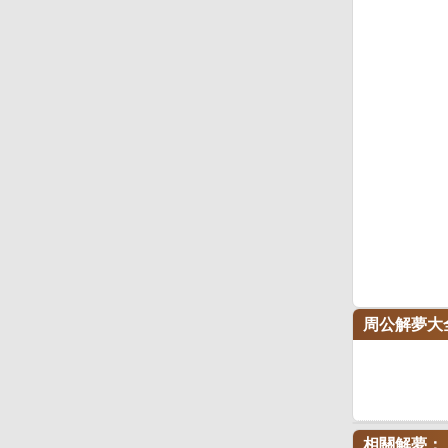
周公解夢大
相關解夢：