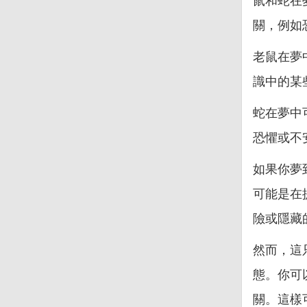
鼠和蛇在
關，例如
老鼠在夢
識中的某
蛇在夢中
恐懼或不
如果你夢
可能是在
險或隱藏
然而，這
態。你可
關。這樣