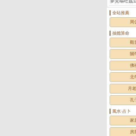
夢見嘔吐蠶
全站推薦
周
抽籤算命
觀
關
佛
北
月
孔
風水·占卜
家
房