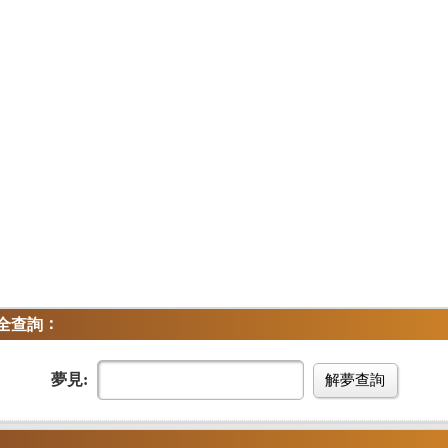
：
全查詢
夢見:
解夢查詢