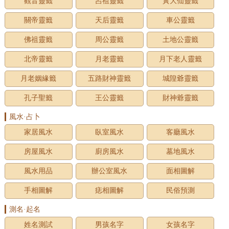
觀音靈籤
呂祖靈籤
黃大仙靈籤
關帝靈籤
天后靈籤
車公靈籤
佛祖靈籤
周公靈籤
土地公靈籤
北帝靈籤
月老靈籤
月下老人靈籤
月老姻緣籤
五路財神靈籤
城隍爺靈籤
孔子聖籤
王公靈籤
財神爺靈籤
風水·占卜
家居風水
臥室風水
客廳風水
房屋風水
廚房風水
墓地風水
風水用品
辦公室風水
面相圖解
手相圖解
痣相圖解
民俗預測
測名·起名
姓名測試
男孩名字
女孩名字