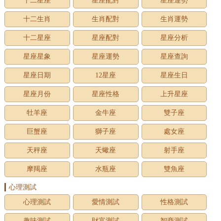
十二星座
星座配對
星座運勢
十二生肖
生肖配對
生肖運勢
十二星座
星座配對
星座分析
星座星象
星座運勢
星座查詢
星座日期
12星座
星座生日
星座月份
星座性格
上升星座
牡羊座
金牛座
雙子座
巨蟹座
獅子座
處女座
天秤座
天蠍座
射手座
摩羯座
水瓶座
雙魚座
心理測試
心理測試
愛情測試
性格測試
趣味測試
財富測試
智商測試