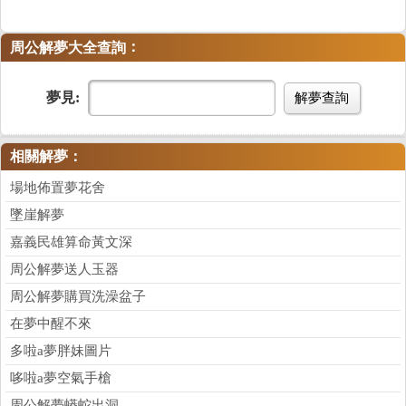
：
周公解夢大全查詢
夢見:
解夢查詢
相關解夢：
場地佈置夢花舍
墜崖解夢
嘉義民雄算命黃文深
周公解夢送人玉器
周公解夢購買洗澡盆子
在夢中醒不來
多啦a夢胖妹圖片
哆啦a夢空氣手槍
周公解夢蟒蛇出洞