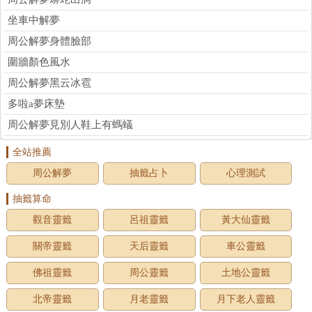
坐車中解夢
周公解夢身體臉部
圍牆顏色風水
周公解夢黑云冰雹
多啦a夢床墊
周公解夢見別人鞋上有螞蟻
全站推薦
周公解夢
抽籤占卜
心理測試
抽籤算命
觀音靈籤
呂祖靈籤
黃大仙靈籤
關帝靈籤
天后靈籤
車公靈籤
佛祖靈籤
周公靈籤
土地公靈籤
北帝靈籤
月老靈籤
月下老人靈籤