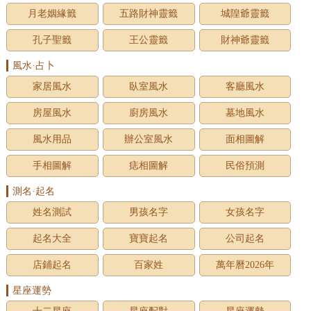
月老姻緣籤
五路財神靈籤
城隍爺靈籤
孔子聖籤
王公靈籤
財神爺靈籤
風水·占卜
家居風水
臥室風水
客廳風水
房屋風水
廚房風水
墓地風水
風水用品
辦公室風水
面相圖解
手相圖解
痣相圖解
民俗預測
測名·起名
姓名測試
男孩名字
女孩名字
起名大全
寶寶起名
公司起名
店鋪起名
百家姓
萬年曆2026年
星座運勢