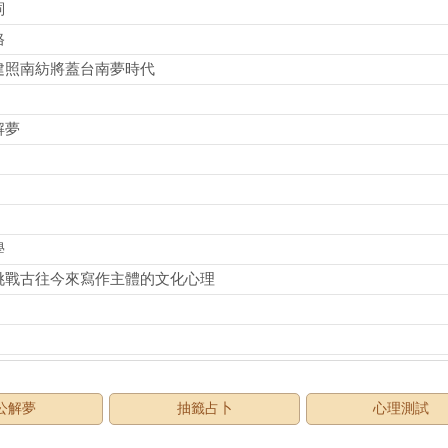
詞
格
建照南紡將蓋台南夢時代
解夢
學
挑戰古往今來寫作主體的文化心理
公解夢
抽籤占卜
心理測試