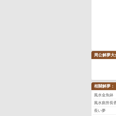
周公解夢大
相關解夢：
風水金魚鉢
風水廁所長
長い夢