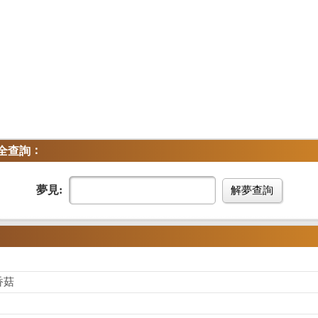
：
全查詢
夢見:
解夢查詢
香菇