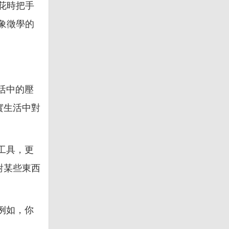
花時把手
象徵學的
活中的壓
實生活中對
工具，更
對某些東西
例如，你