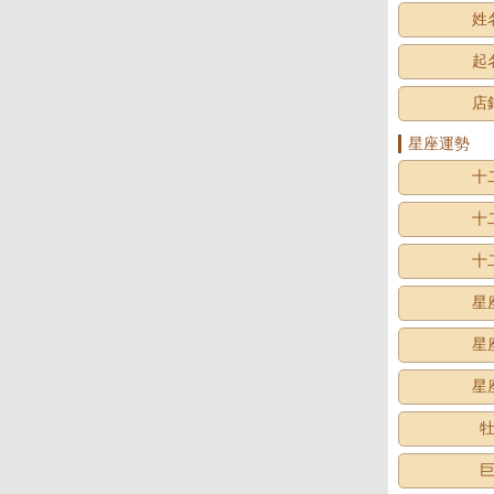
姓
起
店
星座運勢
十
十
十
星
星
星