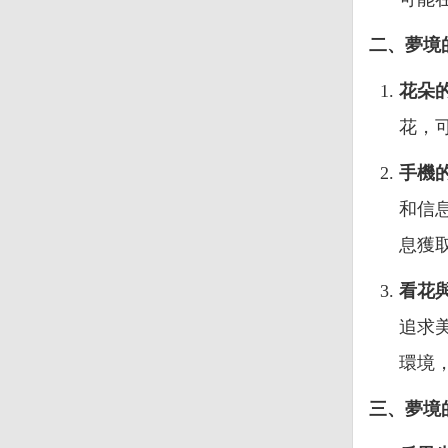
二、夢境
花朵
花，
手機
和信
息獲
看花
追求
環境
三、夢境