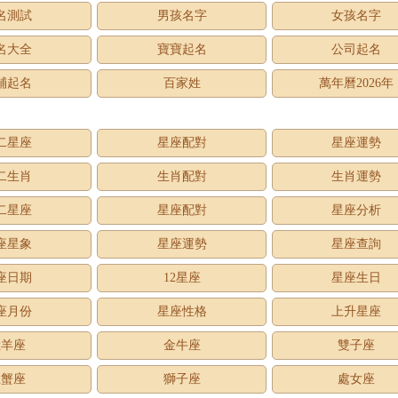
名測試
男孩名字
女孩名字
名大全
寶寶起名
公司起名
鋪起名
百家姓
萬年曆2026年
二星座
星座配對
星座運勢
二生肖
生肖配對
生肖運勢
二星座
星座配對
星座分析
座星象
星座運勢
星座查詢
座日期
12星座
星座生日
座月份
星座性格
上升星座
牡羊座
金牛座
雙子座
巨蟹座
獅子座
處女座