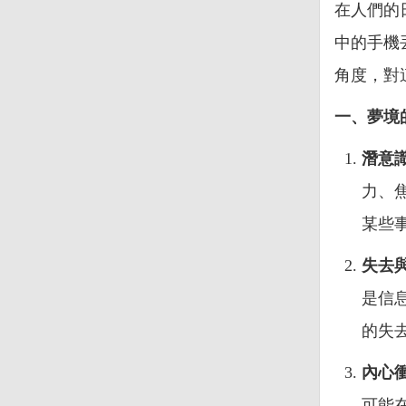
在人們的
中的手機
角度，對
一、夢境
潛意
力、
某些
失去
是信
的失
內心
可能