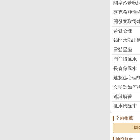
閻韋伶夢歌
阿克希亞性
開發案取得
黃健心理
鍋開水溢出
雪碧星座
門前燈風水
長春藤風水
連想法心理
金聖歎如何
逃獄解夢
風水掃除本
全站推薦
周
抽籤算命