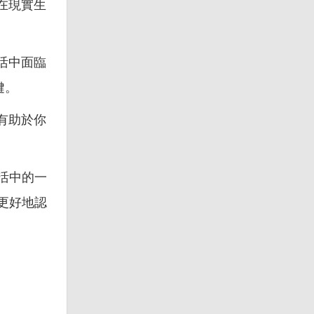
在現實生
活中面臨
鍵。
有助於你
活中的一
更好地認