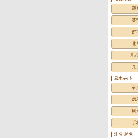
觀
關
佛
北
月
孔
風水·占卜
家
房
風
手
測名·起名