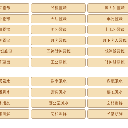
音靈籤
呂祖靈籤
黃大仙靈籤
帝靈籤
天后靈籤
車公靈籤
祖靈籤
周公靈籤
土地公靈籤
帝靈籤
月老靈籤
月下老人靈籤
老姻緣籤
五路財神靈籤
城隍爺靈籤
子聖籤
王公靈籤
財神爺靈籤
居風水
臥室風水
客廳風水
屋風水
廚房風水
墓地風水
水用品
辦公室風水
面相圖解
相圖解
痣相圖解
民俗預測