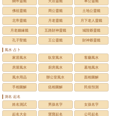
關帝靈籤
天后靈籤
車公靈籤
佛祖靈籤
周公靈籤
土地公靈籤
北帝靈籤
月老靈籤
月下老人靈籤
月老姻緣籤
五路財神靈籤
城隍爺靈籤
孔子聖籤
王公靈籤
財神爺靈籤
風水·占卜
家居風水
臥室風水
客廳風水
房屋風水
廚房風水
墓地風水
風水用品
辦公室風水
面相圖解
手相圖解
痣相圖解
民俗預測
測名·起名
姓名測試
男孩名字
女孩名字
起名大全
寶寶起名
公司起名