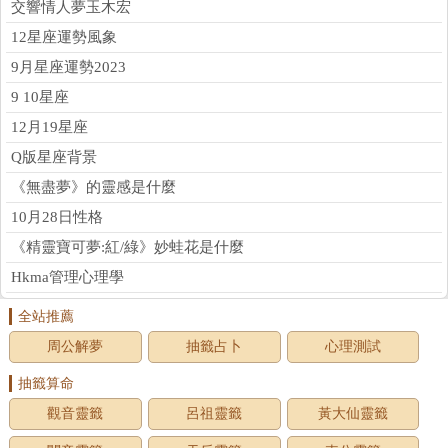
交響情人夢玉木宏
12星座運勢風象
9月星座運勢2023
9 10星座
12月19星座
Q版星座背景
《無盡夢》的靈感是什麼
10月28日性格
《精靈寶可夢:紅/綠》妙蛙花是什麼
Hkma管理心理學
全站推薦
周公解夢
抽籤占卜
心理測試
抽籤算命
觀音靈籤
呂祖靈籤
黃大仙靈籤