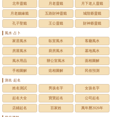
北帝靈籤
月老靈籤
月下老人靈籤
月老姻緣籤
五路財神靈籤
城隍爺靈籤
孔子聖籤
王公靈籤
財神爺靈籤
風水·占卜
家居風水
臥室風水
客廳風水
房屋風水
廚房風水
墓地風水
風水用品
辦公室風水
面相圖解
手相圖解
痣相圖解
民俗預測
測名·起名
姓名測試
男孩名字
女孩名字
起名大全
寶寶起名
公司起名
店鋪起名
百家姓
萬年曆2026年