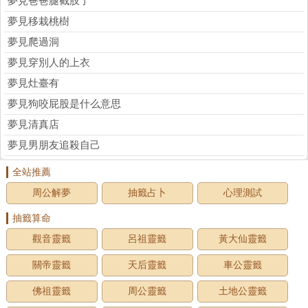
夢見爸爸腿截肢了
夢見移栽桃樹
夢見爬過洞
夢見穿別人的上衣
夢見灶臺有
夢見狗咬屁股是什么意思
夢見清真店
夢見男朋友追殺自己
全站推薦
周公解夢
抽籤占卜
心理測試
抽籤算命
觀音靈籤
呂祖靈籤
黃大仙靈籤
關帝靈籤
天后靈籤
車公靈籤
佛祖靈籤
周公靈籤
土地公靈籤