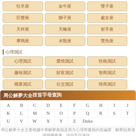
牡羊座
金牛座
雙子座
巨蟹座
獅子座
處女座
天秤座
天蠍座
射手座
摩羯座
水瓶座
雙魚座
心理測試
心理測試
愛情測試
性格測試
趣味測試
財富測試
智商測試
職業測試
社交測試
情商測試
按首字母查詢
周公解夢大全
A
B
C
D
E
F
G
H
I
J
K
L
M
N
O
P
Q
R
S
T
U
V
W
X
Y
Z
Duke
of
周公
解夢
大全主要根據中華解夢典籍及西方心理學書籍內容編撰，解夢結果僅
供娛樂參考，請勿盲目迷信。