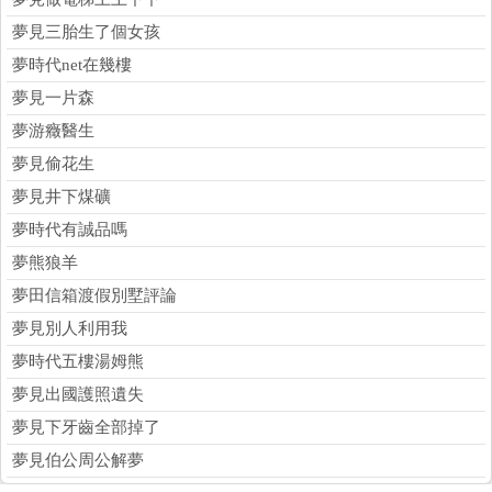
夢見三胎生了個女孩
夢時代net在幾樓
夢見一片森
夢游癥醫生
夢見偷花生
夢見井下煤礦
夢時代有誠品嗎
夢熊狼羊
夢田信箱渡假別墅評論
夢見別人利用我
夢時代五樓湯姆熊
夢見出國護照遺失
夢見下牙齒全部掉了
夢見伯公周公解夢