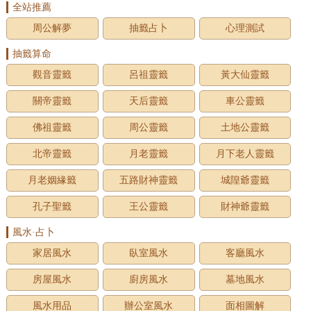
全站推薦
周公解夢
抽籤占卜
心理測試
抽籤算命
觀音靈籤
呂祖靈籤
黃大仙靈籤
關帝靈籤
天后靈籤
車公靈籤
佛祖靈籤
周公靈籤
土地公靈籤
北帝靈籤
月老靈籤
月下老人靈籤
月老姻緣籤
五路財神靈籤
城隍爺靈籤
孔子聖籤
王公靈籤
財神爺靈籤
風水·占卜
家居風水
臥室風水
客廳風水
房屋風水
廚房風水
墓地風水
風水用品
辦公室風水
面相圖解