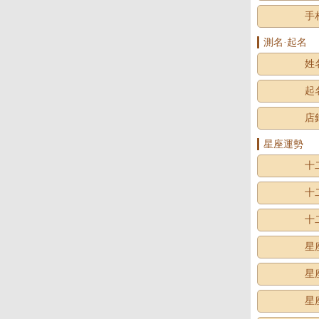
手
測名·起名
姓
起
店
星座運勢
十
十
十
星
星
星