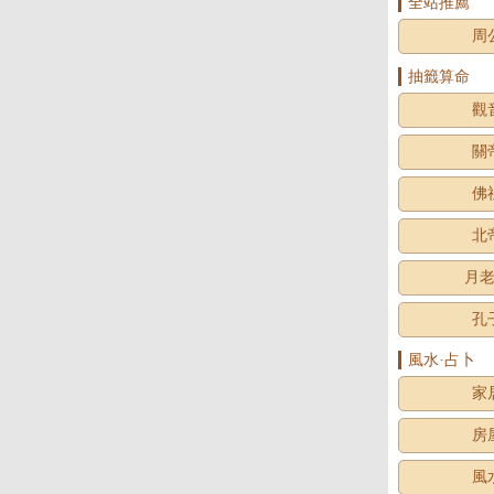
全站推薦
周
抽籤算命
觀
關
佛
北
月
孔
風水·占卜
家
房
風