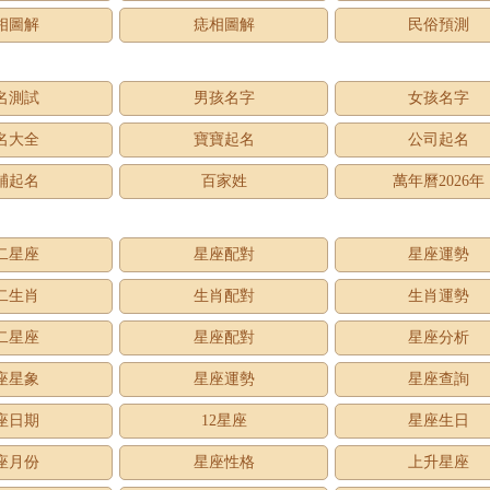
相圖解
痣相圖解
民俗預測
名測試
男孩名字
女孩名字
名大全
寶寶起名
公司起名
鋪起名
百家姓
萬年曆2026年
二星座
星座配對
星座運勢
二生肖
生肖配對
生肖運勢
二星座
星座配對
星座分析
座星象
星座運勢
星座查詢
座日期
12星座
星座生日
座月份
星座性格
上升星座