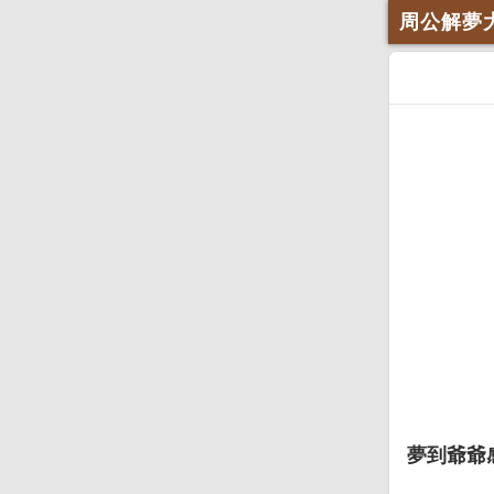
周公解夢
夢到爺爺