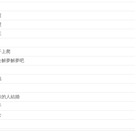
逝
獎
天
子上爬
公解夢解夢吧
萬
歡的人結婚
手
公