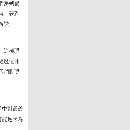
們夢到親
繞「夢到
解讀。
。這種現
經歷這樣
我們對現
活中對爺爺
可能是因為