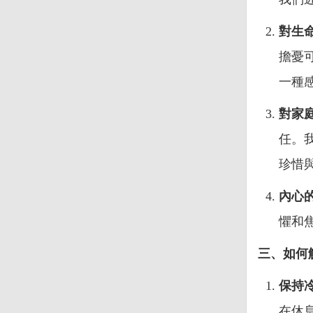
對生
擔憂
一種
對家
任。
珍惜
內心
懼和
三、如何
保持
在休