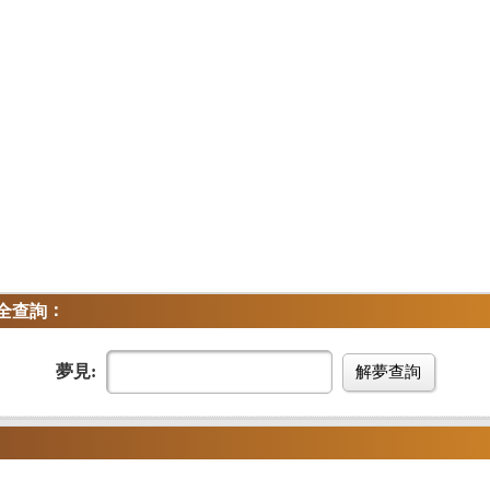
：
全查詢
夢見:
解夢查詢