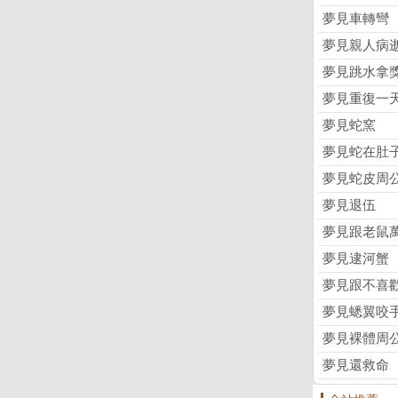
夢見車轉彎
夢見親人病
夢見跳水拿
夢見重復一
夢見蛇窯
夢見蛇在肚
夢見蛇皮周
夢見退伍
夢見跟老鼠
夢見逮河蟹
夢見跟不喜
夢見蟋翼咬
夢見裸體周
夢見還救命