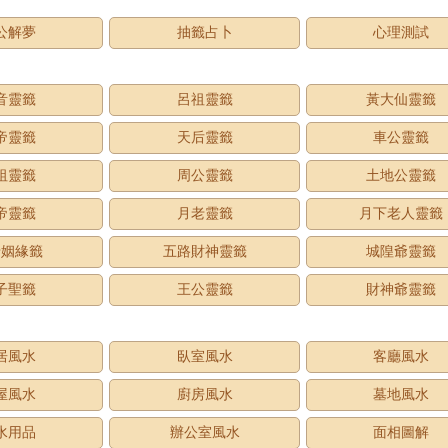
公解夢
抽籤占卜
心理測試
音靈籤
呂祖靈籤
黃大仙靈籤
帝靈籤
天后靈籤
車公靈籤
祖靈籤
周公靈籤
土地公靈籤
帝靈籤
月老靈籤
月下老人靈籤
老姻緣籤
五路財神靈籤
城隍爺靈籤
子聖籤
王公靈籤
財神爺靈籤
居風水
臥室風水
客廳風水
屋風水
廚房風水
墓地風水
水用品
辦公室風水
面相圖解