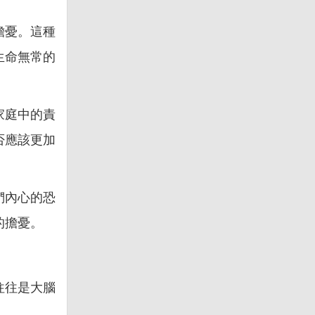
擔憂。這種
生命無常的
家庭中的責
否應該更加
們內心的恐
的擔憂。
往往是大腦