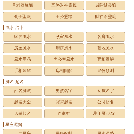
月老姻緣籤
五路財神靈籤
城隍爺靈籤
孔子聖籤
王公靈籤
財神爺靈籤
風水·占卜
家居風水
臥室風水
客廳風水
房屋風水
廚房風水
墓地風水
風水用品
辦公室風水
面相圖解
手相圖解
痣相圖解
民俗預測
測名·起名
姓名測試
男孩名字
女孩名字
起名大全
寶寶起名
公司起名
店鋪起名
百家姓
萬年曆2026年
星座運勢
十二星座
星座配對
星座運勢