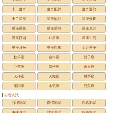
十二生肖
生肖配對
生肖運勢
十二星座
星座配對
星座分析
星座星象
星座運勢
星座查詢
星座日期
12星座
星座生日
星座月份
星座性格
上升星座
牡羊座
金牛座
雙子座
巨蟹座
獅子座
處女座
天秤座
天蠍座
射手座
摩羯座
水瓶座
雙魚座
心理測試
心理測試
愛情測試
性格測試
趣味測試
財富測試
智商測試