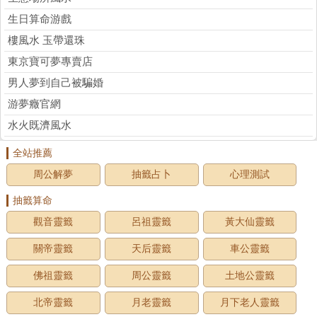
生日算命游戲
樓風水 玉帶還珠
東京寶可夢專賣店
男人夢到自己被騙婚
游夢癥官網
水火既濟風水
全站推薦
周公解夢
抽籤占卜
心理測試
抽籤算命
觀音靈籤
呂祖靈籤
黃大仙靈籤
關帝靈籤
天后靈籤
車公靈籤
佛祖靈籤
周公靈籤
土地公靈籤
北帝靈籤
月老靈籤
月下老人靈籤