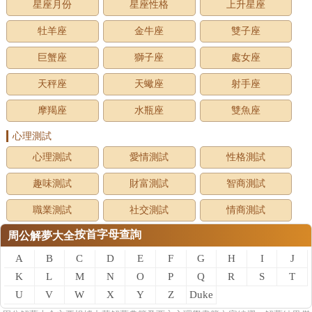
星座月份
星座性格
上升星座
牡羊座
金牛座
雙子座
巨蟹座
獅子座
處女座
天秤座
天蠍座
射手座
摩羯座
水瓶座
雙魚座
心理測試
心理測試
愛情測試
性格測試
趣味測試
財富測試
智商測試
職業測試
社交測試
情商測試
按首字母查詢
周公解夢大全
A
B
C
D
E
F
G
H
I
J
K
L
M
N
O
P
Q
R
S
T
U
V
W
X
Y
Z
Duke
of