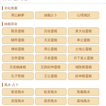
全站推薦
周公解夢
抽籤占卜
心理測試
抽籤算命
觀音靈籤
呂祖靈籤
黃大仙靈籤
關帝靈籤
天后靈籤
車公靈籤
佛祖靈籤
周公靈籤
土地公靈籤
北帝靈籤
月老靈籤
月下老人靈籤
月老姻緣籤
五路財神靈籤
城隍爺靈籤
孔子聖籤
王公靈籤
財神爺靈籤
風水·占卜
家居風水
臥室風水
客廳風水
房屋風水
廚房風水
墓地風水