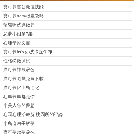
寶可夢雷公最佳技能
寶可夢tretta機臺攻略
幫貓咪洗澡做夢
惡夢小姐第7集
心理學原文書
寶可夢let's go皮卡丘伊布
性格特徵測試
寶可夢神獸著色
寶可夢遊戲免費下載
寶可夢比比鳥進化
心里夢里都是你
小美人魚的夢想
心園心理治療所 桃園所的評論
小鳥進房子解夢
寶可夢超夢著色