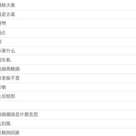
幾根大蔥
墳是古墓
掰彎
狗占
到
示著什么
我生氣
結婚再離婚
鞋老板不賣
舌吻
住后頸部
兩個腦袋是什麼意思
云刮風
只鵪鶉回家