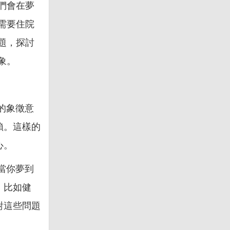
們會在夢
需要住院
題，探討
象。
的象徵意
賴。這樣的
心。
當你夢到
，比如健
對這些問題