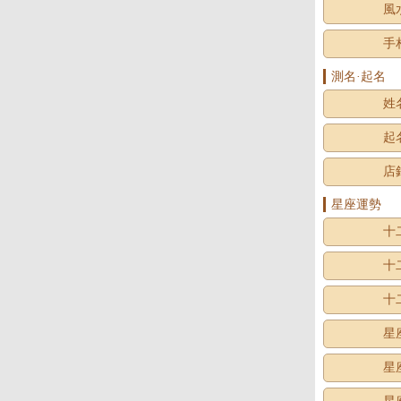
風
手
測名·起名
姓
起
店
星座運勢
十
十
十
星
星