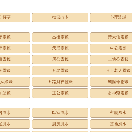
公解夢
抽籤占卜
心理測試
音靈籤
呂祖靈籤
黃大仙靈籤
帝靈籤
天后靈籤
車公靈籤
祖靈籤
周公靈籤
土地公靈籤
帝靈籤
月老靈籤
月下老人靈籤
老姻緣籤
五路財神靈籤
城隍爺靈籤
子聖籤
王公靈籤
財神爺靈籤
居風水
臥室風水
客廳風水
屋風水
廚房風水
墓地風水