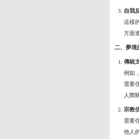
自我
這樣
方面
二、夢境
傳統
例如
需要
人際
宗教
需要
他人