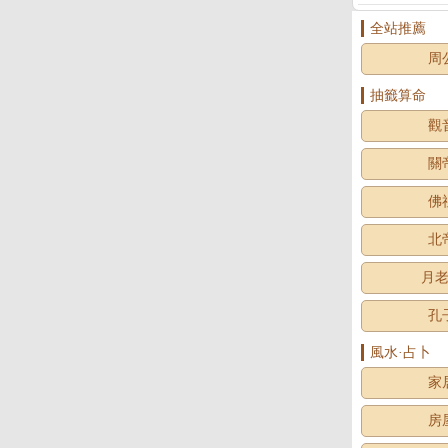
全站推薦
周
抽籤算命
觀
關
佛
北
月
孔
風水·占卜
家
房