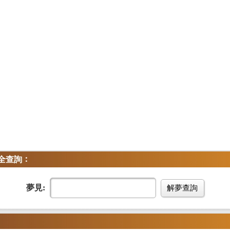
：
全查詢
夢見:
解夢查詢