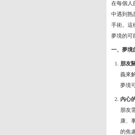
在每個人
中遇到熟
手術。這
夢境的可
一、夢境
朋友
義來
夢境
內心
朋友
康、
的焦