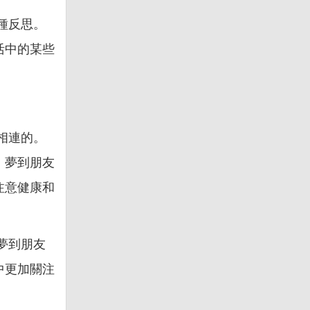
種反思。
活中的某些
相連的。
。夢到朋友
注意健康和
夢到朋友
中更加關注