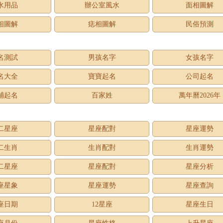
水用品
辦公室風水
面相圖解
相圖解
痣相圖解
民俗預測
名測試
男孩名字
女孩名字
名大全
寶寶起名
公司起名
鋪起名
百家姓
萬年曆2026年
二星座
星座配對
星座運勢
二生肖
生肖配對
生肖運勢
二星座
星座配對
星座分析
座星象
星座運勢
星座查詢
座日期
12星座
星座生日