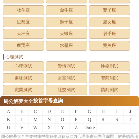
牡羊座
金牛座
雙子座
巨蟹座
獅子座
處女座
天秤座
天蠍座
射手座
摩羯座
水瓶座
雙魚座
心理測試
心理測試
愛情測試
性格測試
趣味測試
財富測試
智商測試
職業測試
社交測試
情商測試
按首字母查詢
周公解夢大全
A
B
C
D
E
F
G
H
I
J
K
L
M
N
O
P
Q
R
S
T
U
V
W
X
Y
Z
Duke
of
周公
解夢
大全主要根據中華解夢典籍及西方心理學書籍內容編撰，解夢結果僅