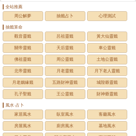
全站推薦
周公解夢
抽籤占卜
心理測試
抽籤算命
觀音靈籤
呂祖靈籤
黃大仙靈籤
關帝靈籤
天后靈籤
車公靈籤
佛祖靈籤
周公靈籤
土地公靈籤
北帝靈籤
月老靈籤
月下老人靈籤
月老姻緣籤
五路財神靈籤
城隍爺靈籤
孔子聖籤
王公靈籤
財神爺靈籤
風水·占卜
家居風水
臥室風水
客廳風水
房屋風水
廚房風水
墓地風水