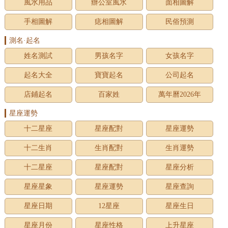
風水用品
辦公室風水
面相圖解
手相圖解
痣相圖解
民俗預測
測名·起名
姓名測試
男孩名字
女孩名字
起名大全
寶寶起名
公司起名
店鋪起名
百家姓
萬年曆2026年
星座運勢
十二星座
星座配對
星座運勢
十二生肖
生肖配對
生肖運勢
十二星座
星座配對
星座分析
星座星象
星座運勢
星座查詢
星座日期
12星座
星座生日
星座月份
星座性格
上升星座