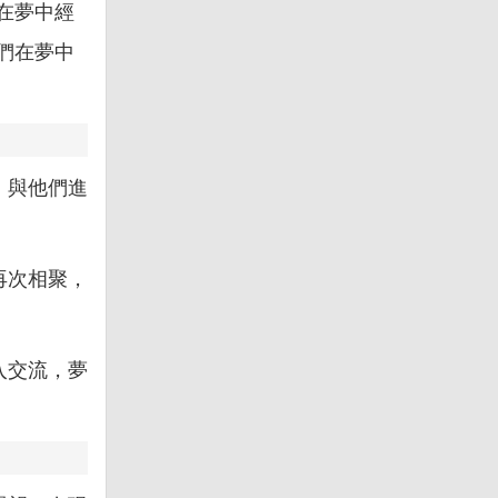
在夢中經
們在夢中
，與他們進
再次相聚，
入交流，夢