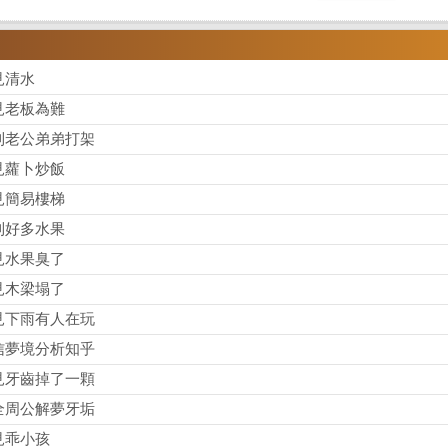
見清水
見老板為難
到老公弟弟打架
見蘿卜炒飯
見簡易樓梯
到好多水果
見水果臭了
見木梁塌了
見下雨有人在玩
信夢境分析知乎
見牙齒掉了一顆
全周公解夢牙垢
見乖小孩