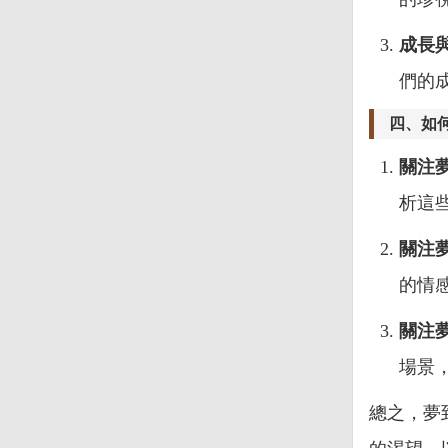
成長
們的
四、如
關注
析這
關注
的情
關注
場景
總之，夢