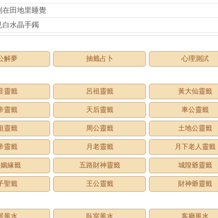
到在田地里睡覺
見白水晶手鐲
公解夢
抽籤占卜
心理測試
音靈籤
呂祖靈籤
黃大仙靈籤
帝靈籤
天后靈籤
車公靈籤
祖靈籤
周公靈籤
土地公靈籤
帝靈籤
月老靈籤
月下老人靈籤
老姻緣籤
五路財神靈籤
城隍爺靈籤
子聖籤
王公靈籤
財神爺靈籤
居風水
臥室風水
客廳風水