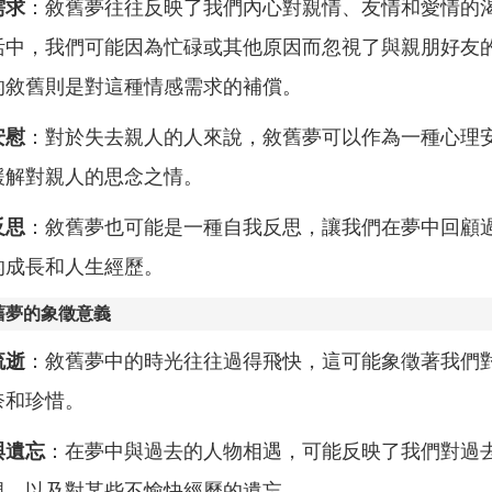
需求
：敘舊夢往往反映了我們內心對親情、友情和愛情的
活中，我們可能因為忙碌或其他原因而忽視了與親朋好友
的敘舊則是對這種情感需求的補償。
安慰
：對於失去親人的人來說，敘舊夢可以作為一種心理
緩解對親人的思念之情。
反思
：敘舊夢也可能是一種自我反思，讓我們在夢中回顧
的成長和人生經歷。
舊夢的象徵意義
流逝
：敘舊夢中的時光往往過得飛快，這可能象徵著我們
奈和珍惜。
與遺忘
：在夢中與過去的人物相遇，可能反映了我們對過
視，以及對某些不愉快經歷的遺忘。