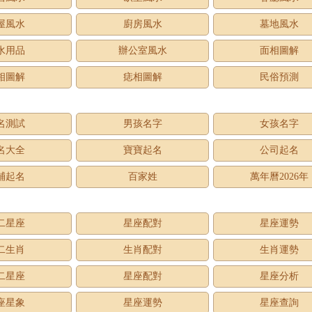
屋風水
廚房風水
墓地風水
水用品
辦公室風水
面相圖解
相圖解
痣相圖解
民俗預測
名測試
男孩名字
女孩名字
名大全
寶寶起名
公司起名
鋪起名
百家姓
萬年曆2026年
二星座
星座配對
星座運勢
二生肖
生肖配對
生肖運勢
二星座
星座配對
星座分析
座星象
星座運勢
星座查詢