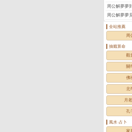
周公解夢夢
周公解夢夢
全站推薦
周
抽籤算命
觀
關
佛
北
月
孔
風水·占卜
家