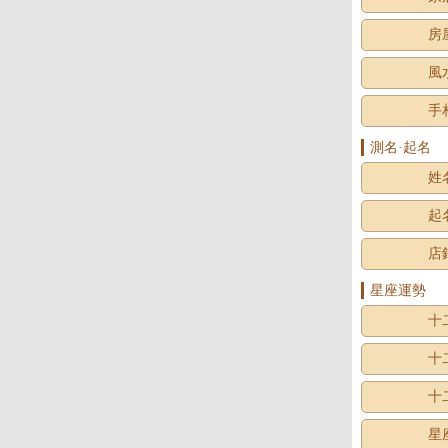
房
風
手
測名·起名
姓
起
店
星座運勢
十
十
十
星