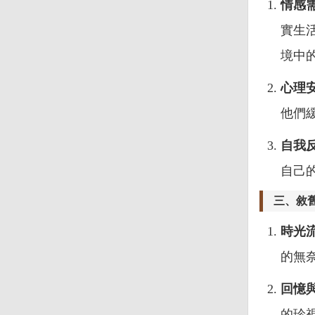
情感
實生
境中
心理
他們
自我
自己
三、敘
時光
的無
回憶
的珍