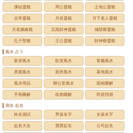
佛祖靈籤
周公靈籤
土地公靈籤
北帝靈籤
月老靈籤
月下老人靈籤
月老姻緣籤
五路財神靈籤
城隍爺靈籤
孔子聖籤
王公靈籤
財神爺靈籤
風水·占卜
家居風水
臥室風水
客廳風水
房屋風水
廚房風水
墓地風水
風水用品
辦公室風水
面相圖解
手相圖解
痣相圖解
民俗預測
測名·起名
姓名測試
男孩名字
女孩名字
起名大全
寶寶起名
公司起名