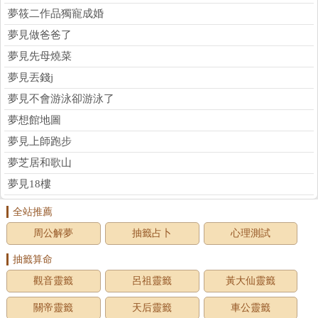
夢筱二作品獨寵成婚
夢見做爸爸了
夢見先母燒菜
夢見丟錢j
夢見不會游泳卻游泳了
夢想館地圖
夢見上師跑步
夢芝居和歌山
夢見18樓
全站推薦
周公解夢
抽籤占卜
心理測試
抽籤算命
觀音靈籤
呂祖靈籤
黃大仙靈籤
關帝靈籤
天后靈籤
車公靈籤