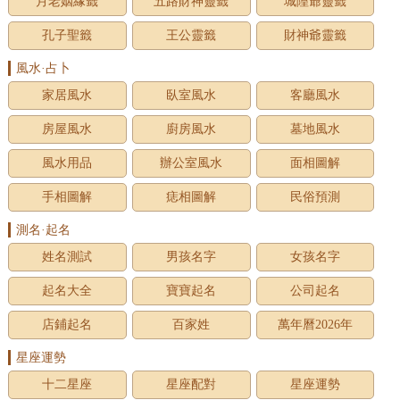
月老姻緣籤
五路財神靈籤
城隍爺靈籤
孔子聖籤
王公靈籤
財神爺靈籤
風水·占卜
家居風水
臥室風水
客廳風水
房屋風水
廚房風水
墓地風水
風水用品
辦公室風水
面相圖解
手相圖解
痣相圖解
民俗預測
測名·起名
姓名測試
男孩名字
女孩名字
起名大全
寶寶起名
公司起名
店鋪起名
百家姓
萬年曆2026年
星座運勢
十二星座
星座配對
星座運勢