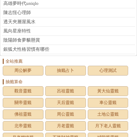
高雄夢時代uniqlo
陳志恆心理師
透天夾層屋風水
風向星座特性
陰陽師食夢貘懸賞
銀狐犬性格習慣有哪些
全站推薦
周公解夢
抽籤占卜
心理測試
抽籤算命
觀音靈籤
呂祖靈籤
黃大仙靈籤
關帝靈籤
天后靈籤
車公靈籤
佛祖靈籤
周公靈籤
土地公靈籤
北帝靈籤
月老靈籤
月下老人靈籤