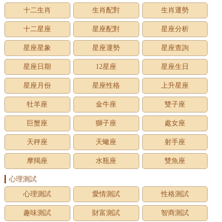
十二生肖
生肖配對
生肖運勢
十二星座
星座配對
星座分析
星座星象
星座運勢
星座查詢
星座日期
12星座
星座生日
星座月份
星座性格
上升星座
牡羊座
金牛座
雙子座
巨蟹座
獅子座
處女座
天秤座
天蠍座
射手座
摩羯座
水瓶座
雙魚座
心理測試
心理測試
愛情測試
性格測試
趣味測試
財富測試
智商測試