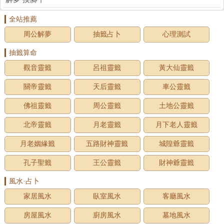
全站推薦
周公解夢
抽籤占卜
心理測試
抽籤算命
觀音靈籤
呂祖靈籤
黃大仙靈籤
關帝靈籤
天后靈籤
車公靈籤
佛祖靈籤
周公靈籤
土地公靈籤
北帝靈籤
月老靈籤
月下老人靈籤
月老姻緣籤
五路財神靈籤
城隍爺靈籤
孔子聖籤
王公靈籤
財神爺靈籤
風水·占卜
家居風水
臥室風水
客廳風水
房屋風水
廚房風水
墓地風水