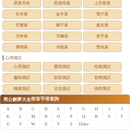
星座月份
星座性格
上升星座
牡羊座
金牛座
雙子座
巨蟹座
獅子座
處女座
天秤座
天蠍座
射手座
摩羯座
水瓶座
雙魚座
心理測試
心理測試
愛情測試
性格測試
趣味測試
財富測試
智商測試
職業測試
社交測試
情商測試
按首字母查詢
周公解夢大全
A
B
C
D
E
F
G
H
I
J
K
L
M
N
O
P
Q
R
S
T
U
V
W
X
Y
Z
Duke