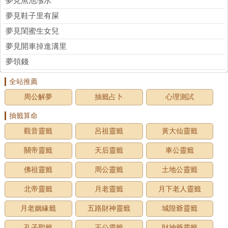
夢見魚池漲水
夢見鞋子里有屎
夢見閨蜜生女兒
夢見開車掉進溝里
夢領錢
全站推薦
周公解夢
抽籤占卜
心理測試
抽籤算命
觀音靈籤
呂祖靈籤
黃大仙靈籤
關帝靈籤
天后靈籤
車公靈籤
佛祖靈籤
周公靈籤
土地公靈籤
北帝靈籤
月老靈籤
月下老人靈籤
月老姻緣籤
五路財神靈籤
城隍爺靈籤
孔子聖籤
王公靈籤
財神爺靈籤