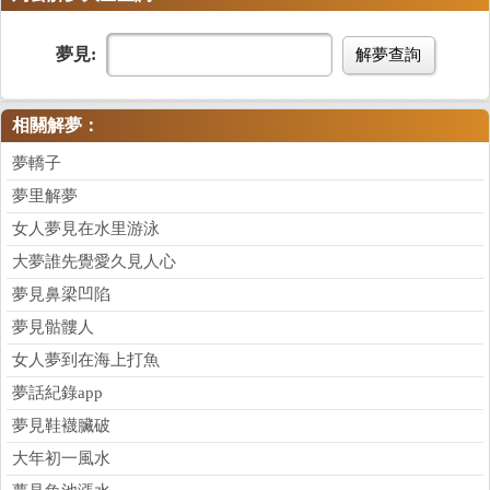
夢見:
解夢查詢
相關解夢：
夢轎子
夢里解夢
女人夢見在水里游泳
大夢誰先覺愛久見人心
夢見鼻梁凹陷
夢見骷髏人
女人夢到在海上打魚
夢話紀錄app
夢見鞋襪臟破
大年初一風水