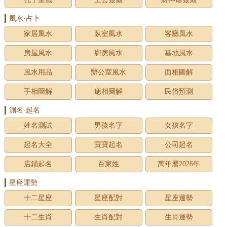
風水·占卜
家居風水
臥室風水
客廳風水
房屋風水
廚房風水
墓地風水
風水用品
辦公室風水
面相圖解
手相圖解
痣相圖解
民俗預測
測名·起名
姓名測試
男孩名字
女孩名字
起名大全
寶寶起名
公司起名
店鋪起名
百家姓
萬年曆2026年
星座運勢
十二星座
星座配對
星座運勢
十二生肖
生肖配對
生肖運勢