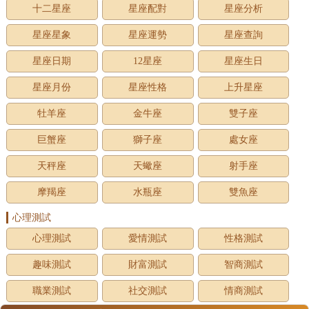
十二星座
星座配對
星座分析
星座星象
星座運勢
星座查詢
星座日期
12星座
星座生日
星座月份
星座性格
上升星座
牡羊座
金牛座
雙子座
巨蟹座
獅子座
處女座
天秤座
天蠍座
射手座
摩羯座
水瓶座
雙魚座
心理測試
心理測試
愛情測試
性格測試
趣味測試
財富測試
智商測試
職業測試
社交測試
情商測試