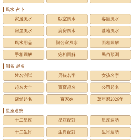
風水·占卜
家居風水
臥室風水
客廳風水
房屋風水
廚房風水
墓地風水
風水用品
辦公室風水
面相圖解
手相圖解
痣相圖解
民俗預測
測名·起名
姓名測試
男孩名字
女孩名字
起名大全
寶寶起名
公司起名
店鋪起名
百家姓
萬年曆2026年
星座運勢
十二星座
星座配對
星座運勢
十二生肖
生肖配對
生肖運勢