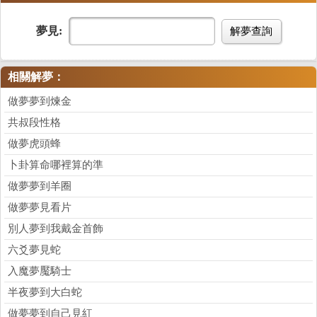
夢見:
解夢查詢
相關解夢：
做夢夢到煉金
共叔段性格
做夢虎頭蜂
卜卦算命哪裡算的準
做夢夢到羊圈
做夢夢見看片
別人夢到我戴金首飾
六爻夢見蛇
入魔夢魘騎士
半夜夢到大白蛇
做夢夢到自己見紅