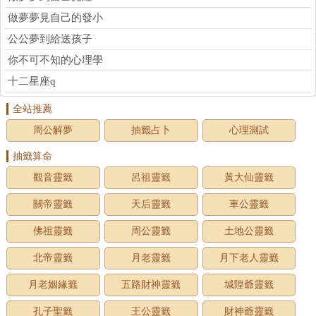
做夢夢見自己的發小
公公夢到給送孩子
你不可不知的心理學
十二星座q
全站推薦
周公解夢
抽籤占卜
心理測試
抽籤算命
觀音靈籤
呂祖靈籤
黃大仙靈籤
關帝靈籤
天后靈籤
車公靈籤
佛祖靈籤
周公靈籤
土地公靈籤
北帝靈籤
月老靈籤
月下老人靈籤
月老姻緣籤
五路財神靈籤
城隍爺靈籤
孔子聖籤
王公靈籤
財神爺靈籤