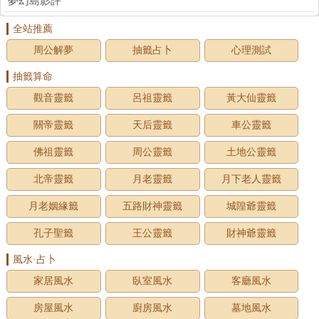
夢幻島影評
全站推薦
周公解夢
抽籤占卜
心理測試
抽籤算命
觀音靈籤
呂祖靈籤
黃大仙靈籤
關帝靈籤
天后靈籤
車公靈籤
佛祖靈籤
周公靈籤
土地公靈籤
北帝靈籤
月老靈籤
月下老人靈籤
月老姻緣籤
五路財神靈籤
城隍爺靈籤
孔子聖籤
王公靈籤
財神爺靈籤
風水·占卜
家居風水
臥室風水
客廳風水
房屋風水
廚房風水
墓地風水