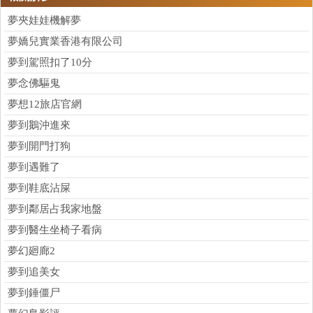
夢夾娃娃機解夢
夢嬌兒實業香港有限公司
夢到駕照扣了10分
夢念佛驅鬼
夢想12旅店官網
夢到鵝沖進來
夢到開門打狗
夢到遇難了
夢到鞋底沾屎
夢到鄰居占我家地盤
夢到醫生坐椅子看病
夢幻廻廊2
夢到追美女
夢到錘僵尸