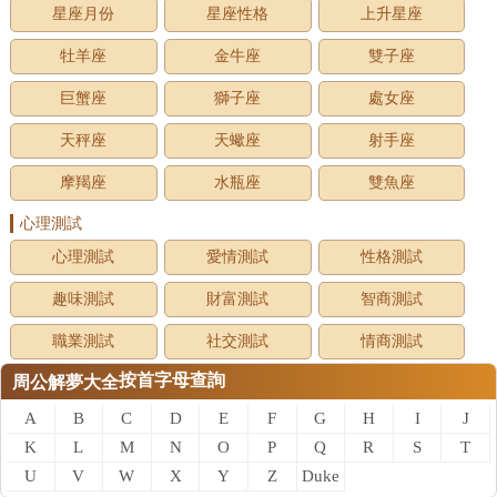
星座月份
星座性格
上升星座
牡羊座
金牛座
雙子座
巨蟹座
獅子座
處女座
天秤座
天蠍座
射手座
摩羯座
水瓶座
雙魚座
心理測試
心理測試
愛情測試
性格測試
趣味測試
財富測試
智商測試
職業測試
社交測試
情商測試
按首字母查詢
周公解夢大全
A
B
C
D
E
F
G
H
I
J
K
L
M
N
O
P
Q
R
S
T
U
V
W
X
Y
Z
Duke