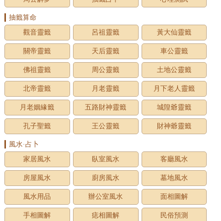
抽籤算命
觀音靈籤
呂祖靈籤
黃大仙靈籤
關帝靈籤
天后靈籤
車公靈籤
佛祖靈籤
周公靈籤
土地公靈籤
北帝靈籤
月老靈籤
月下老人靈籤
月老姻緣籤
五路財神靈籤
城隍爺靈籤
孔子聖籤
王公靈籤
財神爺靈籤
風水·占卜
家居風水
臥室風水
客廳風水
房屋風水
廚房風水
墓地風水
風水用品
辦公室風水
面相圖解
手相圖解
痣相圖解
民俗預測