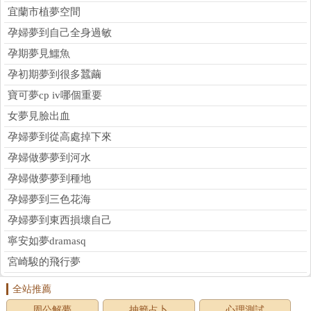
宜蘭市植夢空間
孕婦夢到自己全身過敏
孕期夢見鱷魚
孕初期夢到很多蠶繭
寶可夢cp iv哪個重要
女夢見臉出血
孕婦夢到從高處掉下來
孕婦做夢夢到河水
孕婦做夢夢到種地
孕婦夢到三色花海
孕婦夢到東西損壞自己
寧安如夢dramasq
宮崎駿的飛行夢
全站推薦
周公解夢
抽籤占卜
心理測試