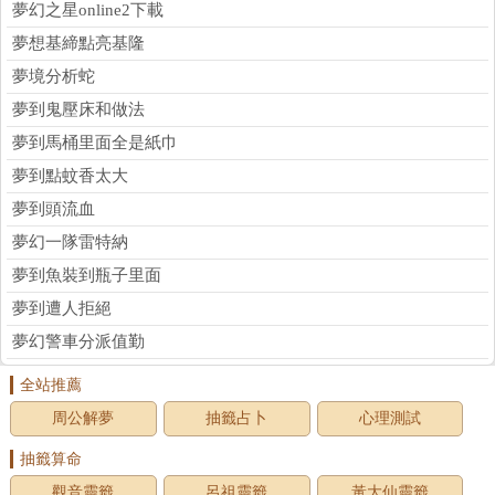
夢幻之星online2下載
夢想基締點亮基隆
夢境分析蛇
夢到鬼壓床和做法
夢到馬桶里面全是紙巾
夢到點蚊香太大
夢到頭流血
夢幻一隊雷特納
夢到魚裝到瓶子里面
夢到遭人拒絕
夢幻警車分派值勤
全站推薦
周公解夢
抽籤占卜
心理測試
抽籤算命
觀音靈籤
呂祖靈籤
黃大仙靈籤