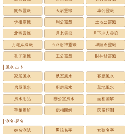
關帝靈籤
天后靈籤
車公靈籤
佛祖靈籤
周公靈籤
土地公靈籤
北帝靈籤
月老靈籤
月下老人靈籤
月老姻緣籤
五路財神靈籤
城隍爺靈籤
孔子聖籤
王公靈籤
財神爺靈籤
風水·占卜
家居風水
臥室風水
客廳風水
房屋風水
廚房風水
墓地風水
風水用品
辦公室風水
面相圖解
手相圖解
痣相圖解
民俗預測
測名·起名
姓名測試
男孩名字
女孩名字