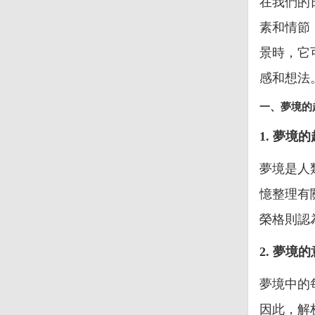
在我們的
素和情節
景時，它
感和想法
一、夢境的
1. 夢境
夢境是人
憶整理有
榮格則認
2. 夢境
夢境中的
因此，解