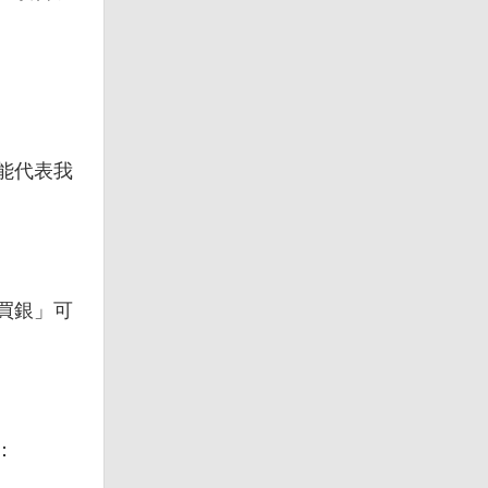
能代表我
買銀」可
：