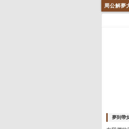
周公解夢
夢到帶