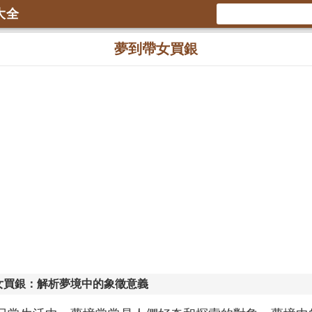
大全
夢到帶女買銀
女買銀：解析夢境中的象徵意義