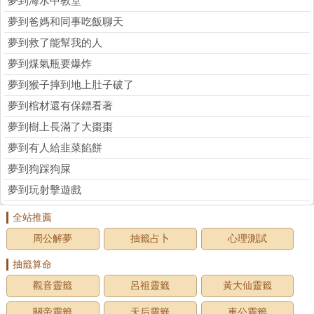
夢到海水中教堂
夢到爸媽和同事吃飯聊天
夢到救了能幫我的人
夢到煤氣瓶要爆炸
夢到猴子摔到地上肚子破了
夢到棺材還有保鏢看著
夢到樹上長滿了大棗棗
夢到有人給韭菜餡餅
夢到狗踩狗屎
夢到玩射擊遊戲
全站推薦
周公解夢
抽籤占卜
心理測試
抽籤算命
觀音靈籤
呂祖靈籤
黃大仙靈籤
關帝靈籤
天后靈籤
車公靈籤