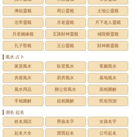
佛祖靈籤
周公靈籤
土地公靈籤
北帝靈籤
月老靈籤
月下老人靈籤
月老姻緣籤
五路財神靈籤
城隍爺靈籤
孔子聖籤
王公靈籤
財神爺靈籤
風水·占卜
家居風水
臥室風水
客廳風水
房屋風水
廚房風水
墓地風水
風水用品
辦公室風水
面相圖解
手相圖解
痣相圖解
民俗預測
測名·起名
姓名測試
男孩名字
女孩名字
起名大全
寶寶起名
公司起名