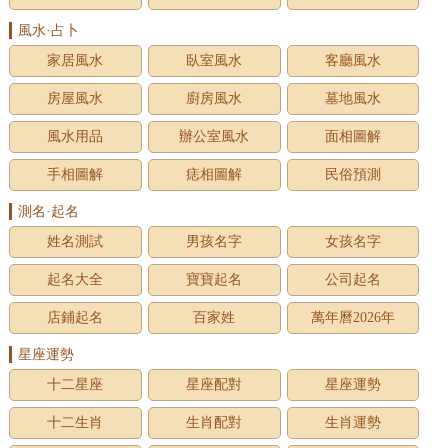
風水·占卜
家居風水
臥室風水
客廳風水
房屋風水
廚房風水
墓地風水
風水用品
辦公室風水
面相圖解
手相圖解
痣相圖解
民俗預測
測名·起名
姓名測試
男孩名字
女孩名字
起名大全
寶寶起名
公司起名
店鋪起名
百家姓
萬年曆2026年
星座運勢
十二星座
星座配對
星座運勢
十二生肖
生肖配對
生肖運勢