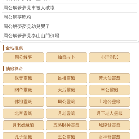
周公解夢夢見車被人破壞
周公解夢吃粉
周公解夢夢見幼兒哭了
周公解夢夢見泰山山門倒塌
全站推薦
周公解夢
抽籤占卜
心理測試
抽籤算命
觀音靈籤
呂祖靈籤
黃大仙靈籤
關帝靈籤
天后靈籤
車公靈籤
佛祖靈籤
周公靈籤
土地公靈籤
北帝靈籤
月老靈籤
月下老人靈籤
月老姻緣籤
五路財神靈籤
城隍爺靈籤
孔子聖籤
王公靈籤
財神爺靈籤