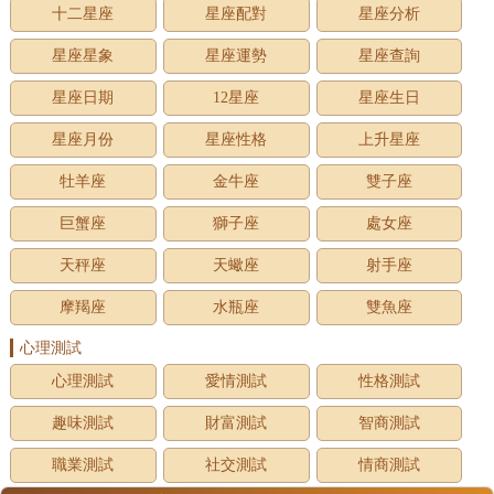
十二星座
星座配對
星座分析
星座星象
星座運勢
星座查詢
星座日期
12星座
星座生日
星座月份
星座性格
上升星座
牡羊座
金牛座
雙子座
巨蟹座
獅子座
處女座
天秤座
天蠍座
射手座
摩羯座
水瓶座
雙魚座
心理測試
心理測試
愛情測試
性格測試
趣味測試
財富測試
智商測試
職業測試
社交測試
情商測試