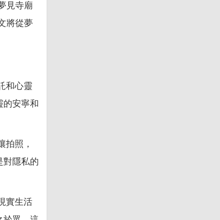
夢見寺廟
文將從夢
託和心靈
靈的安寧和
讓拍照，
是對隱私的
現實生活
之於眾。這