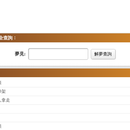
：
全查詢
夢見:
解夢查詢
頂
吵架
人拿走
頭