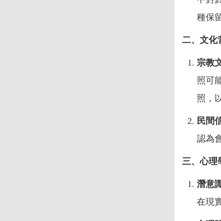
種保
二、文化
宗教
照可
照，
民間
認為
三、心理
潛意
在現