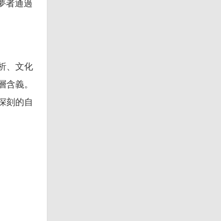
夢者通過
析、文化
層含義。
深刻的自