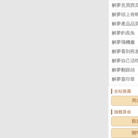
解夢見買西
解夢頭上有
解夢產品品
解夢釣長魚
解夢飛機廠
解夢看到死
解夢自己活
解夢翻跟頭
解夢蓋印章
全站推薦
周
抽籤算命
觀
關