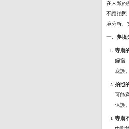
在人類的
不讓拍照
境分析、
一、夢境
寺廟
歸宿
庇護
拍照
可能
保護
寺廟
中對