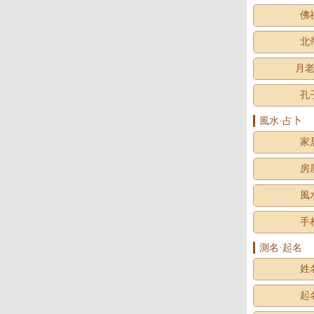
佛
北
月
孔
風水·占卜
家
房
風
手
測名·起名
姓
起