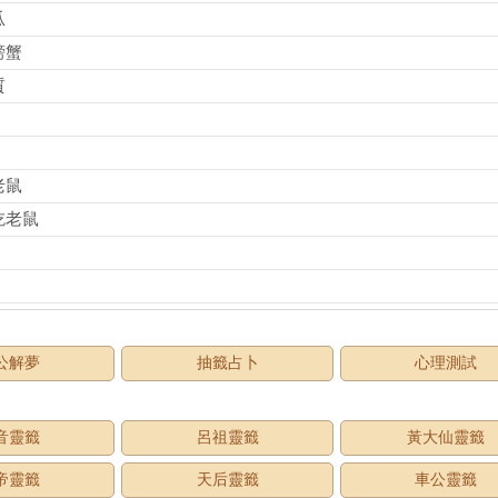
瓜
螃蟹
質
老鼠
吃老鼠
公解夢
抽籤占卜
心理測試
音靈籤
呂祖靈籤
黃大仙靈籤
帝靈籤
天后靈籤
車公靈籤