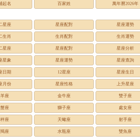
鋪起名
百家姓
萬年曆2026年
二星座
星座配對
星座運勢
二生肖
生肖配對
生肖運勢
二星座
星座配對
星座分析
座星象
星座運勢
星座查詢
座日期
12星座
星座生日
座月份
星座性格
上升星座
牡羊座
金牛座
雙子座
巨蟹座
獅子座
處女座
天秤座
天蠍座
射手座
摩羯座
水瓶座
雙魚座