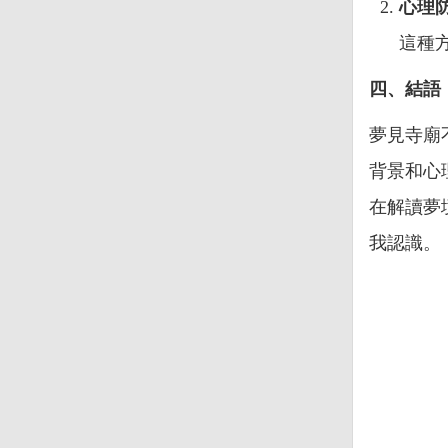
心理
這種
四、結語
夢見寺廟
背景和心
在解讀夢
我認識。