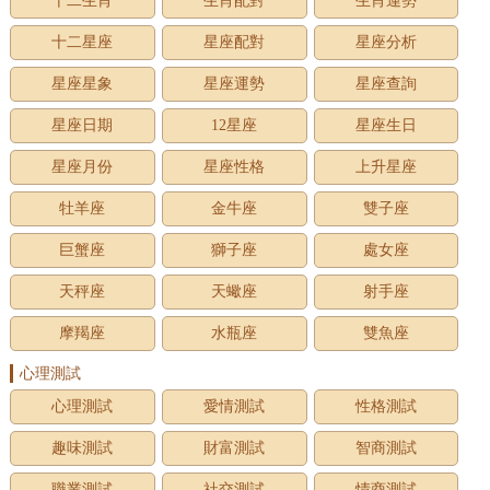
十二生肖
生肖配對
生肖運勢
十二星座
星座配對
星座分析
星座星象
星座運勢
星座查詢
星座日期
12星座
星座生日
星座月份
星座性格
上升星座
牡羊座
金牛座
雙子座
巨蟹座
獅子座
處女座
天秤座
天蠍座
射手座
摩羯座
水瓶座
雙魚座
心理測試
心理測試
愛情測試
性格測試
趣味測試
財富測試
智商測試
職業測試
社交測試
情商測試