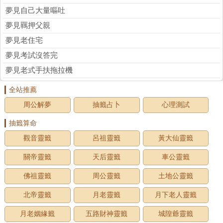
夢見自己大量嘔吐
夢見羈押父親
夢見老住宅
夢見考試沒答完
夢見老式手扶拖拉機
全站推薦
周公解夢
抽籤占卜
心理測試
抽籤算命
觀音靈籤
呂祖靈籤
黃大仙靈籤
關帝靈籤
天后靈籤
車公靈籤
佛祖靈籤
周公靈籤
土地公靈籤
北帝靈籤
月老靈籤
月下老人靈籤
月老姻緣籤
五路財神靈籤
城隍爺靈籤