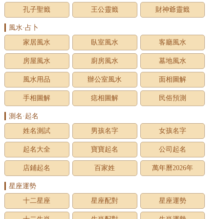
孔子聖籤
王公靈籤
財神爺靈籤
風水·占卜
家居風水
臥室風水
客廳風水
房屋風水
廚房風水
墓地風水
風水用品
辦公室風水
面相圖解
手相圖解
痣相圖解
民俗預測
測名·起名
姓名測試
男孩名字
女孩名字
起名大全
寶寶起名
公司起名
店鋪起名
百家姓
萬年曆2026年
星座運勢
十二星座
星座配對
星座運勢