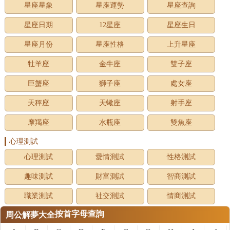
星座星象
星座運勢
星座查詢
星座日期
12星座
星座生日
星座月份
星座性格
上升星座
牡羊座
金牛座
雙子座
巨蟹座
獅子座
處女座
天秤座
天蠍座
射手座
摩羯座
水瓶座
雙魚座
心理測試
心理測試
愛情測試
性格測試
趣味測試
財富測試
智商測試
職業測試
社交測試
情商測試
按首字母查詢
周公解夢大全