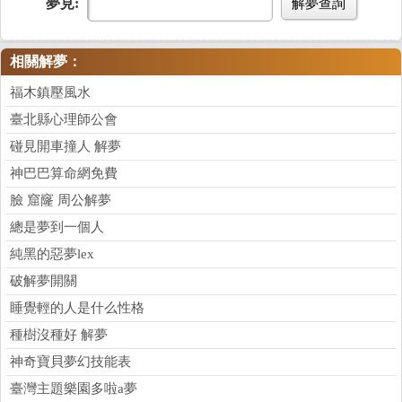
夢見:
解夢查詢
相關解夢：
福木鎮壓風水
臺北縣心理師公會
碰見開車撞人 解夢
神巴巴算命網免費
臉 窟窿 周公解夢
總是夢到一個人
純黑的惡夢lex
破解夢開關
睡覺輕的人是什么性格
種樹沒種好 解夢
神奇寶貝夢幻技能表
臺灣主題樂園多啦a夢