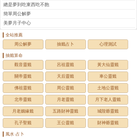
總是夢到吃東西吃不飽
簡單周公解夢
美夢月子中心
全站推薦
周公解夢
抽籤占卜
心理測試
抽籤算命
觀音靈籤
呂祖靈籤
黃大仙靈籤
關帝靈籤
天后靈籤
車公靈籤
佛祖靈籤
周公靈籤
土地公靈籤
北帝靈籤
月老靈籤
月下老人靈籤
月老姻緣籤
五路財神靈籤
城隍爺靈籤
孔子聖籤
王公靈籤
財神爺靈籤
風水·占卜