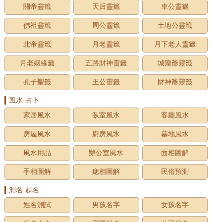
關帝靈籤
天后靈籤
車公靈籤
佛祖靈籤
周公靈籤
土地公靈籤
北帝靈籤
月老靈籤
月下老人靈籤
月老姻緣籤
五路財神靈籤
城隍爺靈籤
孔子聖籤
王公靈籤
財神爺靈籤
風水·占卜
家居風水
臥室風水
客廳風水
房屋風水
廚房風水
墓地風水
風水用品
辦公室風水
面相圖解
手相圖解
痣相圖解
民俗預測
測名·起名
姓名測試
男孩名字
女孩名字