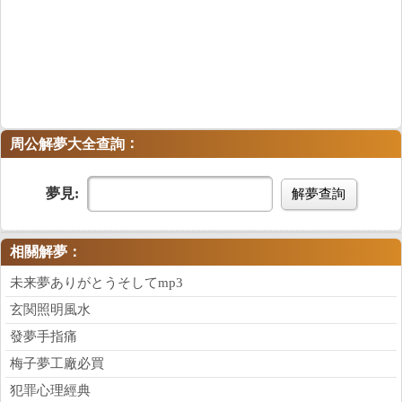
：
周公解夢大全查詢
夢見:
解夢查詢
相關解夢：
未来夢ありがとうそしてmp3
玄関照明風水
發夢手指痛
梅子夢工廠必買
犯罪心理經典