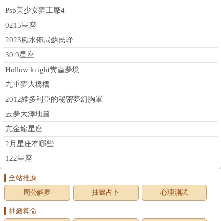
Psp美少女夢工廠4
0215星座
2023風水佈局蘇民峰
30 9星座
Hollow knight糞蟲夢境
九重夢大橋橋
2012維多利亞的秘密夢幻胸罩
云夢大澤地圖
亢金龍星座
2月星座有哪些
122星座
全站推薦
周公解夢
抽籤占卜
心理測試
抽籤算命