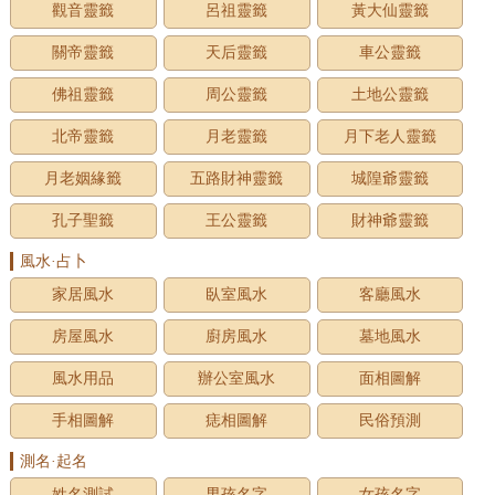
觀音靈籤
呂祖靈籤
黃大仙靈籤
關帝靈籤
天后靈籤
車公靈籤
佛祖靈籤
周公靈籤
土地公靈籤
北帝靈籤
月老靈籤
月下老人靈籤
月老姻緣籤
五路財神靈籤
城隍爺靈籤
孔子聖籤
王公靈籤
財神爺靈籤
風水·占卜
家居風水
臥室風水
客廳風水
房屋風水
廚房風水
墓地風水
風水用品
辦公室風水
面相圖解
手相圖解
痣相圖解
民俗預測
測名·起名
姓名測試
男孩名字
女孩名字