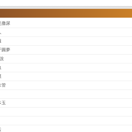
見撒尿
人
服
牙圓夢
說
血
漠
水管
多玉
云