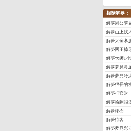
相關解夢：
解夢周公夢
解夢山上找
解夢大全孝
解夢國王掉
解夢大師1小
解夢夢見鼻
解夢夢見冷
解夢很長的
解夢打官財
解夢撿到很
解夢椰樹
解夢待客
解夢夢見彩