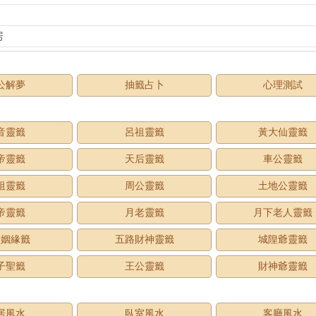
房
公解夢
抽籤占卜
心理測試
音靈籤
呂祖靈籤
黃大仙靈籤
帝靈籤
天后靈籤
車公靈籤
祖靈籤
周公靈籤
土地公靈籤
帝靈籤
月老靈籤
月下老人靈籤
老姻緣籤
五路財神靈籤
城隍爺靈籤
子聖籤
王公靈籤
財神爺靈籤
居風水
臥室風水
客廳風水