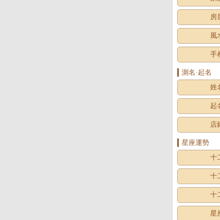
房
風
手
測名·起名
姓
起
店
星座運勢
十
十
十
星