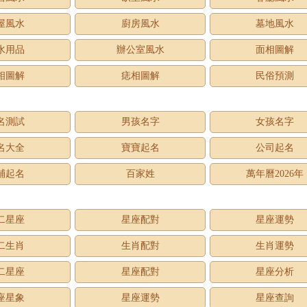
屋風水
廚房風水
墓地風水
水用品
辦公室風水
面相圖解
相圖解
痣相圖解
民俗預測
名測試
男孩名字
女孩名字
名大全
寶寶起名
公司起名
鋪起名
百家姓
萬年曆2026年
二星座
星座配對
星座運勢
二生肖
生肖配對
生肖運勢
二星座
星座配對
星座分析
座星象
星座運勢
星座查詢