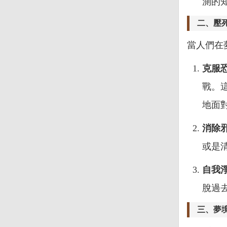
測的
二、壓
當人們在
克服
戰。
地面
消除
或是
自我
脫過
三、夢