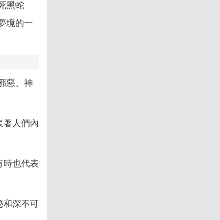
死黑蛇
夢境的一
邪惡、神
表著人們內
有時也代表
秘和深不可