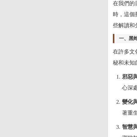
在我們的
時，這個
些解讀和
一、黑
在許多文
秘和未知
邪惡
心深
變化
著重
智慧