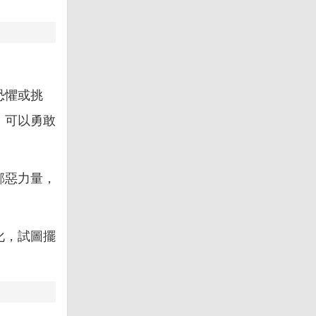
恐懼或挑
，可以勇敢
邪惡力量，
化，試圖擺