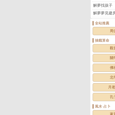
解夢找孩子
解夢夢見建
全站推薦
周
抽籤算命
觀
關
佛
北
月
孔
風水·占卜
家