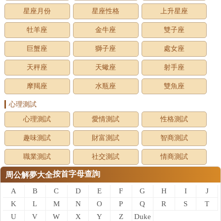
星座月份
星座性格
上升星座
牡羊座
金牛座
雙子座
巨蟹座
獅子座
處女座
天秤座
天蠍座
射手座
摩羯座
水瓶座
雙魚座
心理測試
心理測試
愛情測試
性格測試
趣味測試
財富測試
智商測試
職業測試
社交測試
情商測試
按首字母查詢
周公解夢大全
A
B
C
D
E
F
G
H
I
J
K
L
M
N
O
P
Q
R
S
T
U
V
W
X
Y
Z
Duke