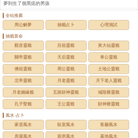
夢到生了個黑痣的男孩
全站推薦
周公解夢
抽籤占卜
心理測試
抽籤算命
觀音靈籤
呂祖靈籤
黃大仙靈籤
關帝靈籤
天后靈籤
車公靈籤
佛祖靈籤
周公靈籤
土地公靈籤
北帝靈籤
月老靈籤
月下老人靈籤
月老姻緣籤
五路財神靈籤
城隍爺靈籤
孔子聖籤
王公靈籤
財神爺靈籤
風水·占卜
家居風水
臥室風水
客廳風水
房屋風水
廚房風水
墓地風水