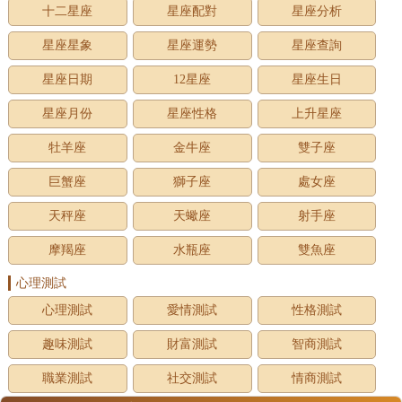
十二星座
星座配對
星座分析
星座星象
星座運勢
星座查詢
星座日期
12星座
星座生日
星座月份
星座性格
上升星座
牡羊座
金牛座
雙子座
巨蟹座
獅子座
處女座
天秤座
天蠍座
射手座
摩羯座
水瓶座
雙魚座
心理測試
心理測試
愛情測試
性格測試
趣味測試
財富測試
智商測試
職業測試
社交測試
情商測試