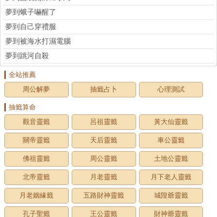
夢到蛾子嚇醒了
夢到自己穿禮服
夢到被海水打濕電腦
夢到跳河自殺
全站推薦
周公解夢
抽籤占卜
心理測試
抽籤算命
觀音靈籤
呂祖靈籤
黃大仙靈籤
關帝靈籤
天后靈籤
車公靈籤
佛祖靈籤
周公靈籤
土地公靈籤
北帝靈籤
月老靈籤
月下老人靈籤
月老姻緣籤
五路財神靈籤
城隍爺靈籤
孔子聖籤
王公靈籤
財神爺靈籤