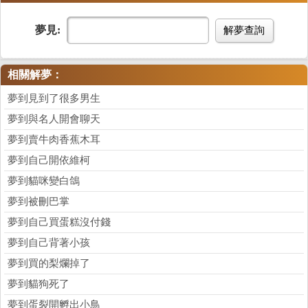
夢見:
解夢查詢
相關解夢：
夢到見到了很多男生
夢到與名人開會聊天
夢到賣牛肉香蕉木耳
夢到自己開依維柯
夢到貓咪變白鴿
夢到被刪巴掌
夢到自己買蛋糕沒付錢
夢到自己背著小孩
夢到買的梨爛掉了
夢到貓狗死了
夢到蛋裂開孵出小鳥