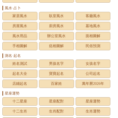
風水·占卜
家居風水
臥室風水
客廳風水
房屋風水
廚房風水
墓地風水
風水用品
辦公室風水
面相圖解
手相圖解
痣相圖解
民俗預測
測名·起名
姓名測試
男孩名字
女孩名字
起名大全
寶寶起名
公司起名
店鋪起名
百家姓
萬年曆2026年
星座運勢
十二星座
星座配對
星座運勢
十二生肖
生肖配對
生肖運勢