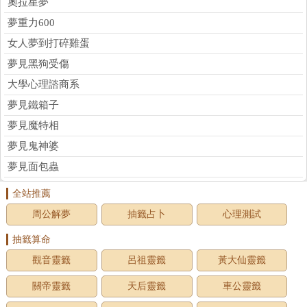
奧拉星夢
夢重力600
女人夢到打碎雞蛋
夢見黑狗受傷
大學心理諮商系
夢見鐵箱子
夢見魔特相
夢見鬼神婆
夢見面包蟲
全站推薦
周公解夢
抽籤占卜
心理測試
抽籤算命
觀音靈籤
呂祖靈籤
黃大仙靈籤
關帝靈籤
天后靈籤
車公靈籤