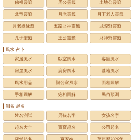
佛祖靈籤
周公靈籤
土地公靈籤
北帝靈籤
月老靈籤
月下老人靈籤
月老姻緣籤
五路財神靈籤
城隍爺靈籤
孔子聖籤
王公靈籤
財神爺靈籤
風水·占卜
家居風水
臥室風水
客廳風水
房屋風水
廚房風水
墓地風水
風水用品
辦公室風水
面相圖解
手相圖解
痣相圖解
民俗預測
測名·起名
姓名測試
男孩名字
女孩名字
起名大全
寶寶起名
公司起名
店鋪起名
百家姓
萬年曆2026年