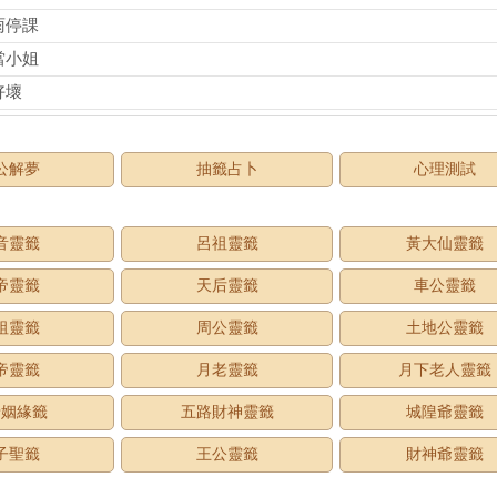
雨停課
當小姐
好壞
公解夢
抽籤占卜
心理測試
音靈籤
呂祖靈籤
黃大仙靈籤
帝靈籤
天后靈籤
車公靈籤
祖靈籤
周公靈籤
土地公靈籤
帝靈籤
月老靈籤
月下老人靈籤
老姻緣籤
五路財神靈籤
城隍爺靈籤
子聖籤
王公靈籤
財神爺靈籤