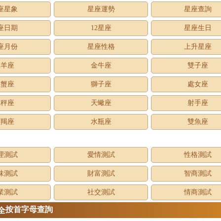
座星象
星座運勢
星座查詢
座日期
12星座
星座生日
座月份
星座性格
上升星座
牡羊座
金牛座
雙子座
巨蟹座
獅子座
處女座
天秤座
天蠍座
射手座
摩羯座
水瓶座
雙魚座
理測試
愛情測試
性格測試
味測試
財富測試
智商測試
業測試
社交測試
情商測試
按首字母查詢
全