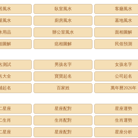
居風水
臥室風水
客廳風水
屋風水
廚房風水
墓地風水
水用品
辦公室風水
面相圖解
相圖解
痣相圖解
民俗預測
名測試
男孩名字
女孩名字
名大全
寶寶起名
公司起名
鋪起名
百家姓
萬年曆2026年
二星座
星座配對
星座運勢
二生肖
生肖配對
生肖運勢
二星座
星座配對
星座分析