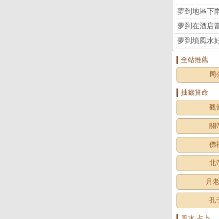
夢到地區下
夢到在酒店
夢到墳風水
全站推薦
周
抽籤算命
觀
關
佛
北
月
孔
風水·占卜