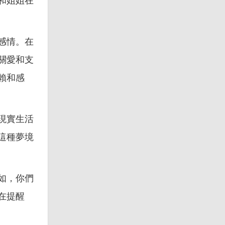
和姐姐在
感情。在
關愛和支
賴和感
現實生活
這種夢境
如，你們
在提醒