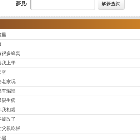
夢見:
解夢查詢
墳里
落
有很多蜂窩
送我上學
天空
去老家玩
里有蝙蝠
母親生病
和我相親
字被改了
女父親吃飯
鄰居