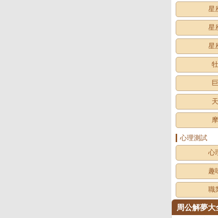
星
星
星
心理測試
心
趣
職
周公解夢大