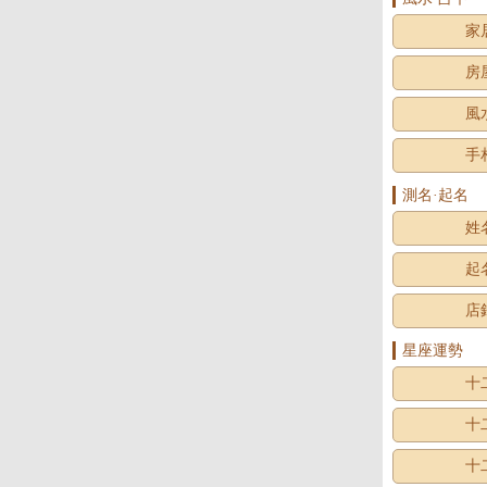
家
房
風
手
測名·起名
姓
起
店
星座運勢
十
十
十