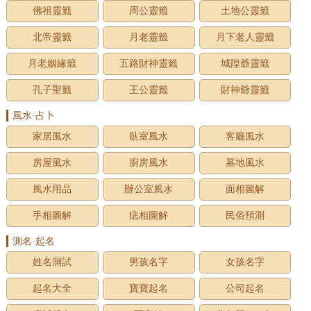
佛祖靈籤
周公靈籤
土地公靈籤
北帝靈籤
月老靈籤
月下老人靈籤
月老姻緣籤
五路財神靈籤
城隍爺靈籤
孔子聖籤
王公靈籤
財神爺靈籤
風水·占卜
家居風水
臥室風水
客廳風水
房屋風水
廚房風水
墓地風水
風水用品
辦公室風水
面相圖解
手相圖解
痣相圖解
民俗預測
測名·起名
姓名測試
男孩名字
女孩名字
起名大全
寶寶起名
公司起名