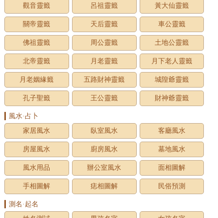
觀音靈籤
呂祖靈籤
黃大仙靈籤
關帝靈籤
天后靈籤
車公靈籤
佛祖靈籤
周公靈籤
土地公靈籤
北帝靈籤
月老靈籤
月下老人靈籤
月老姻緣籤
五路財神靈籤
城隍爺靈籤
孔子聖籤
王公靈籤
財神爺靈籤
風水·占卜
家居風水
臥室風水
客廳風水
房屋風水
廚房風水
墓地風水
風水用品
辦公室風水
面相圖解
手相圖解
痣相圖解
民俗預測
測名·起名