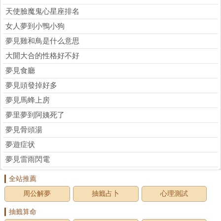
天使臉魔鬼心星座排名
女人夢到小鴨小狗
夢見雞和鳥是什么意思
大開大合的性格好不好
夢見食廳
夢見頭發掉好多
夢見馬蜂上房
夢里夢到阿姨死了
夢見骨頭湯
夢遊症状
夢見雷雨閃電
全站推薦
周公解夢
抽籤占卜
心理測試
抽籤算命