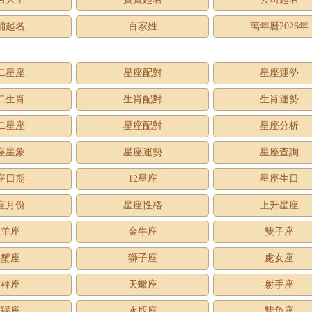
鋪起名
百家姓
萬年曆2026年
二星座
星座配對
星座運勢
二生肖
生肖配對
生肖運勢
二星座
星座配對
星座分析
座星象
星座運勢
星座查詢
座日期
12星座
星座生日
座月份
星座性格
上升星座
牡羊座
金牛座
雙子座
巨蟹座
獅子座
處女座
天秤座
天蠍座
射手座
摩羯座
水瓶座
雙魚座