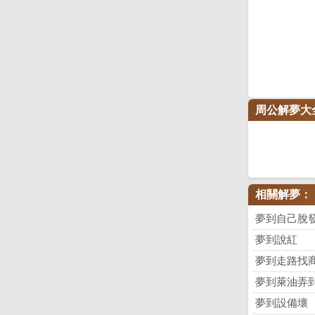
周公解夢大
相關解夢：
夢到自己脫
夢到說紅
夢到走路找
夢到萊油弄
夢到設備壞