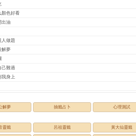
吃
么顏色好看
開出油
親人做題
殺解夢
爛
自己難過
到我身上
公解夢
抽籤占卜
心理測試
音靈籤
呂祖靈籤
黃大仙靈籤