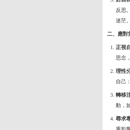
反思
迷茫
二、應對
正視
思念
理性
自己
轉移
動，
尋求
重影