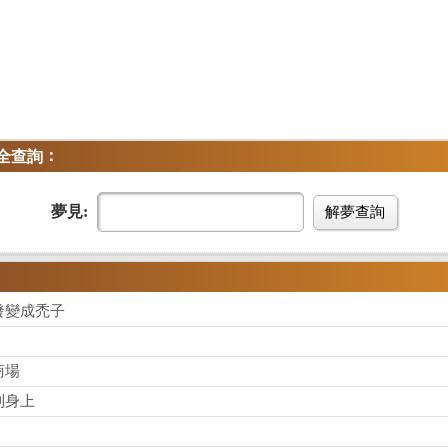
：
全查詢
夢見:
解夢查詢
發變成禿子
商場
到身上