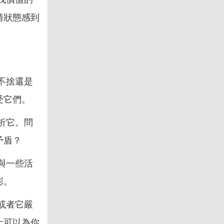
情狀態感到
不捨還是
受它們。
析它。問
矛盾？
與一些活
彩。
或者它嚴
士可以為你