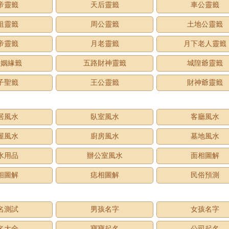
帝靈籤
天后靈籤
車公靈籤
祖靈籤
周公靈籤
土地公靈籤
帝靈籤
月老靈籤
月下老人靈籤
老姻緣籤
五路財神靈籤
城隍爺靈籤
子聖籤
王公靈籤
財神爺靈籤
居風水
臥室風水
客廳風水
屋風水
廚房風水
墓地風水
水用品
辦公室風水
面相圖解
相圖解
痣相圖解
民俗預測
名測試
男孩名字
女孩名字
名大全
寶寶起名
公司起名