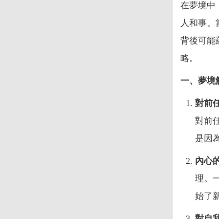
在夢境中
人和事。
背後可能
略。
一、夢境
對前
對前
是因
內心
理。
始了
對自