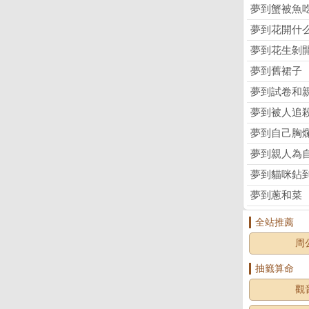
夢到蟹被魚
夢到花開什
夢到花生剝
夢到舊裙子
夢到試卷和
夢到被人追
夢到自己胸
夢到親人為
夢到貓咪鉆
夢到蔥和菜
全站推薦
周
抽籤算命
觀