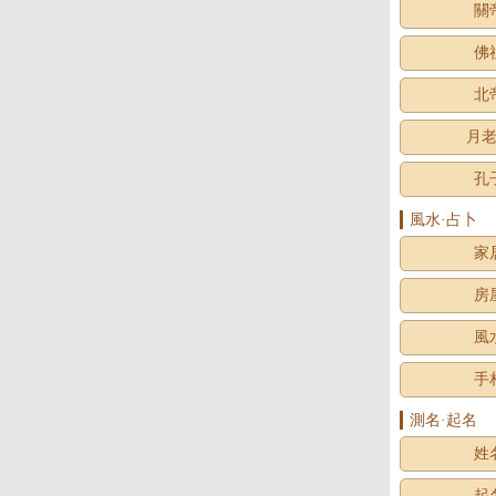
關
佛
北
月
孔
風水·占卜
家
房
風
手
測名·起名
姓
起