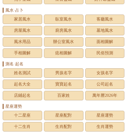
風水·占卜
家居風水
臥室風水
客廳風水
房屋風水
廚房風水
墓地風水
風水用品
辦公室風水
面相圖解
手相圖解
痣相圖解
民俗預測
測名·起名
姓名測試
男孩名字
女孩名字
起名大全
寶寶起名
公司起名
店鋪起名
百家姓
萬年曆2026年
星座運勢
十二星座
星座配對
星座運勢
十二生肖
生肖配對
生肖運勢