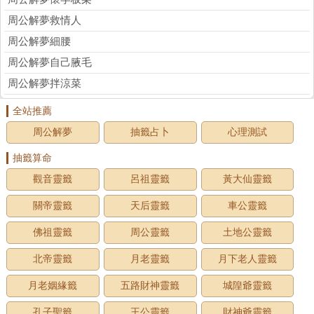
周公解夢救情人
周公解夢細腰
周公解夢自己腋毛
周公解夢拌涼菜
全站推薦
周公解夢
抽籤占卜
心理測試
抽籤算命
觀音靈籤
呂祖靈籤
黃大仙靈籤
關帝靈籤
天后靈籤
車公靈籤
佛祖靈籤
周公靈籤
土地公靈籤
北帝靈籤
月老靈籤
月下老人靈籤
月老姻緣籤
五路財神靈籤
城隍爺靈籤
孔子聖籤
王公靈籤
財神爺靈籤