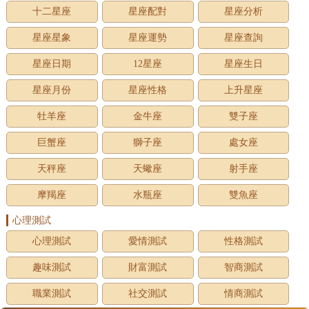
十二星座
星座配對
星座分析
星座星象
星座運勢
星座查詢
星座日期
12星座
星座生日
星座月份
星座性格
上升星座
牡羊座
金牛座
雙子座
巨蟹座
獅子座
處女座
天秤座
天蠍座
射手座
摩羯座
水瓶座
雙魚座
心理測試
心理測試
愛情測試
性格測試
趣味測試
財富測試
智商測試
職業測試
社交測試
情商測試