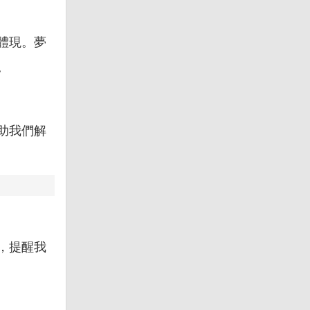
體現。夢
。
助我們解
，提醒我