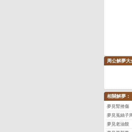
周公解夢大
相關解夢：
夢見腎挫傷
夢見菟絲子
夢見老油饃