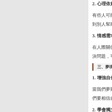
2. 心理依
有些人可
到別人幫
3. 情感需
在人際關
決問題，
三、夢
1. 增強自
當我們夢
們要相信
2. 學會獨