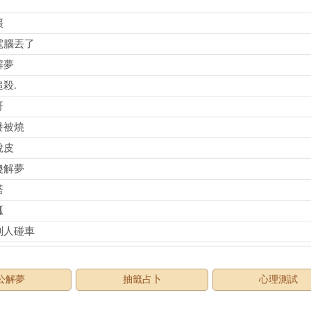
棗
電腦丟了
解夢
殺.
哥
發被燒
脫皮
傻解夢
塔
瓤
別人碰車
公解夢
抽籤占卜
心理測試