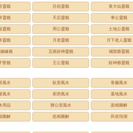
音靈籤
呂祖靈籤
黃大仙靈籤
帝靈籤
天后靈籤
車公靈籤
祖靈籤
周公靈籤
土地公靈籤
帝靈籤
月老靈籤
月下老人靈籤
老姻緣籤
五路財神靈籤
城隍爺靈籤
子聖籤
王公靈籤
財神爺靈籤
居風水
臥室風水
客廳風水
屋風水
廚房風水
墓地風水
水用品
辦公室風水
面相圖解
相圖解
痣相圖解
民俗預測