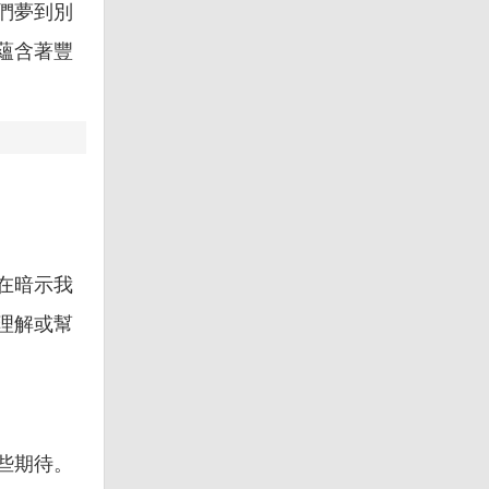
們夢到別
蘊含著豐
在暗示我
理解或幫
些期待。