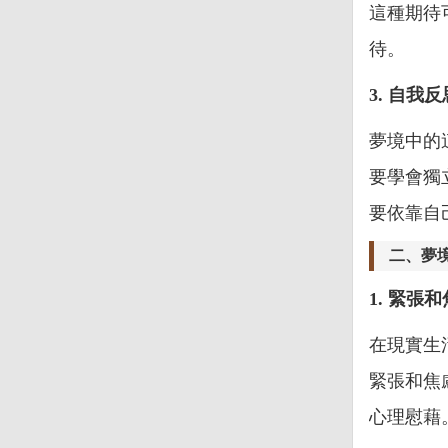
這種期待
待。
3. 自我反
夢境中的
要學會獨
要依靠自
二、夢
1. 緊張
在現實生
緊張和焦
心理慰藉