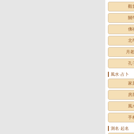
觀
關
佛
北
月
孔
風水·占卜
家
房
風
手
測名·起名