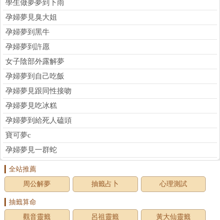
學生做夢夢到下雨
孕婦夢見臭大姐
孕婦夢到黑牛
孕婦夢到許愿
女子陰部外露解夢
孕婦夢到自己吃飯
孕婦夢見跟同性接吻
孕婦夢見吃冰糕
孕婦夢到給死人磕頭
寶可夢c
孕婦夢見一群蛇
全站推薦
周公解夢
抽籤占卜
心理測試
抽籤算命
觀音靈籤
呂祖靈籤
黃大仙靈籤