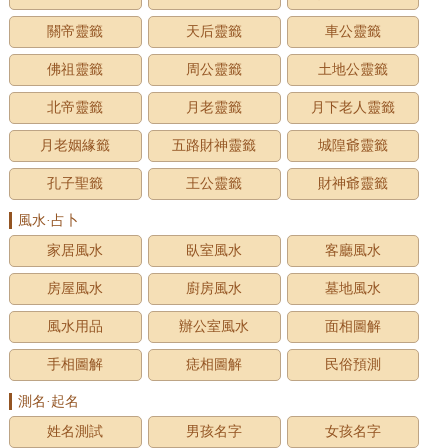
關帝靈籤
天后靈籤
車公靈籤
佛祖靈籤
周公靈籤
土地公靈籤
北帝靈籤
月老靈籤
月下老人靈籤
月老姻緣籤
五路財神靈籤
城隍爺靈籤
孔子聖籤
王公靈籤
財神爺靈籤
風水·占卜
家居風水
臥室風水
客廳風水
房屋風水
廚房風水
墓地風水
風水用品
辦公室風水
面相圖解
手相圖解
痣相圖解
民俗預測
測名·起名
姓名測試
男孩名字
女孩名字