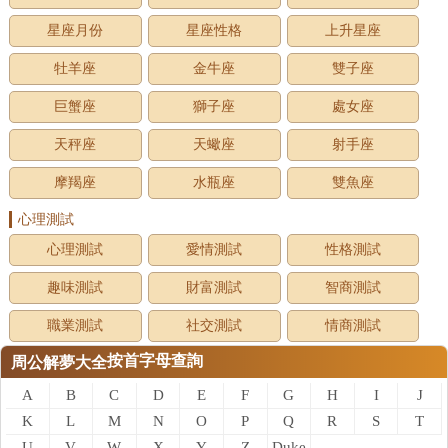
星座月份
星座性格
上升星座
牡羊座
金牛座
雙子座
巨蟹座
獅子座
處女座
天秤座
天蠍座
射手座
摩羯座
水瓶座
雙魚座
心理測試
心理測試
愛情測試
性格測試
趣味測試
財富測試
智商測試
職業測試
社交測試
情商測試
按首字母查詢
周公解夢大全
A
B
C
D
E
F
G
H
I
J
K
L
M
N
O
P
Q
R
S
T
U
V
W
X
Y
Z
Duke