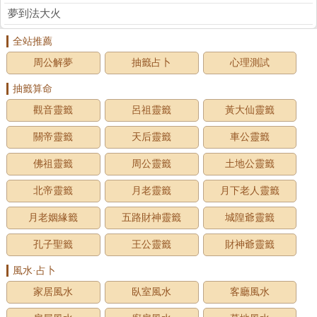
夢到法大火
全站推薦
周公解夢
抽籤占卜
心理測試
抽籤算命
觀音靈籤
呂祖靈籤
黃大仙靈籤
關帝靈籤
天后靈籤
車公靈籤
佛祖靈籤
周公靈籤
土地公靈籤
北帝靈籤
月老靈籤
月下老人靈籤
月老姻緣籤
五路財神靈籤
城隍爺靈籤
孔子聖籤
王公靈籤
財神爺靈籤
風水·占卜
家居風水
臥室風水
客廳風水