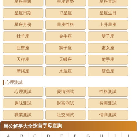
星座星象
星座運勢
星座查詢
星座日期
12星座
星座生日
星座月份
星座性格
上升星座
牡羊座
金牛座
雙子座
巨蟹座
獅子座
處女座
天秤座
天蠍座
射手座
摩羯座
水瓶座
雙魚座
心理測試
心理測試
愛情測試
性格測試
趣味測試
財富測試
智商測試
職業測試
社交測試
情商測試
按首字母查詢
周公解夢大全
A
B
C
D
E
F
G
H
I
J