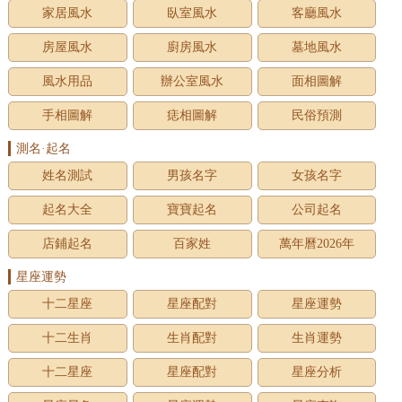
家居風水
臥室風水
客廳風水
房屋風水
廚房風水
墓地風水
風水用品
辦公室風水
面相圖解
手相圖解
痣相圖解
民俗預測
測名·起名
姓名測試
男孩名字
女孩名字
起名大全
寶寶起名
公司起名
店鋪起名
百家姓
萬年曆2026年
星座運勢
十二星座
星座配對
星座運勢
十二生肖
生肖配對
生肖運勢
十二星座
星座配對
星座分析