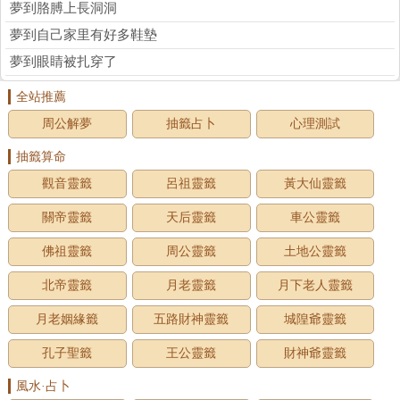
夢到胳膊上長洞洞
夢到自己家里有好多鞋墊
夢到眼睛被扎穿了
全站推薦
周公解夢
抽籤占卜
心理測試
抽籤算命
觀音靈籤
呂祖靈籤
黃大仙靈籤
關帝靈籤
天后靈籤
車公靈籤
佛祖靈籤
周公靈籤
土地公靈籤
北帝靈籤
月老靈籤
月下老人靈籤
月老姻緣籤
五路財神靈籤
城隍爺靈籤
孔子聖籤
王公靈籤
財神爺靈籤
風水·占卜