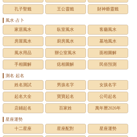
孔子聖籤
王公靈籤
財神爺靈籤
風水·占卜
家居風水
臥室風水
客廳風水
房屋風水
廚房風水
墓地風水
風水用品
辦公室風水
面相圖解
手相圖解
痣相圖解
民俗預測
測名·起名
姓名測試
男孩名字
女孩名字
起名大全
寶寶起名
公司起名
店鋪起名
百家姓
萬年曆2026年
星座運勢
十二星座
星座配對
星座運勢