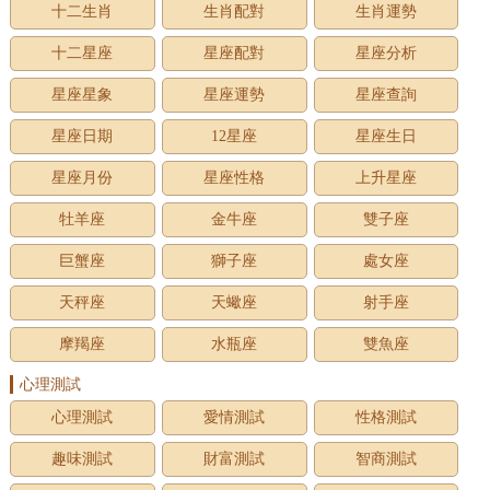
十二生肖
生肖配對
生肖運勢
十二星座
星座配對
星座分析
星座星象
星座運勢
星座查詢
星座日期
12星座
星座生日
星座月份
星座性格
上升星座
牡羊座
金牛座
雙子座
巨蟹座
獅子座
處女座
天秤座
天蠍座
射手座
摩羯座
水瓶座
雙魚座
心理測試
心理測試
愛情測試
性格測試
趣味測試
財富測試
智商測試