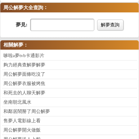
：
周公解夢大全查詢
夢見:
解夢查詢
相關解夢：
哆啦a夢tvb卡通影片
夠力經典查解夢解夢
周公解夢面條吃沒了
周公解夢衣服被烤焦
和死去的人聊天解夢
坐南朝北風水
和鄰居鬧掰了周公解夢
售夢人電影線上看
周公解夢開火做飯