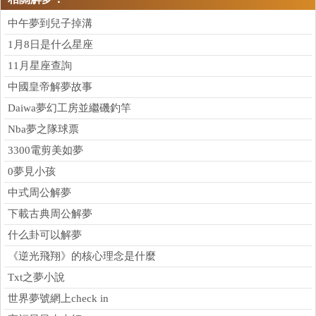
中午夢到兒子掉溝
1月8日是什么星座
11月星座查詢
中國皇帝解夢故事
Daiwa夢幻工房並繼磯釣竿
Nba夢之隊球票
3300電剪美如夢
0夢見小孩
中式周公解夢
下載古典周公解夢
什么卦可以解夢
《逆光飛翔》的核心理念是什麼
Txt之夢小說
世界夢號網上check in