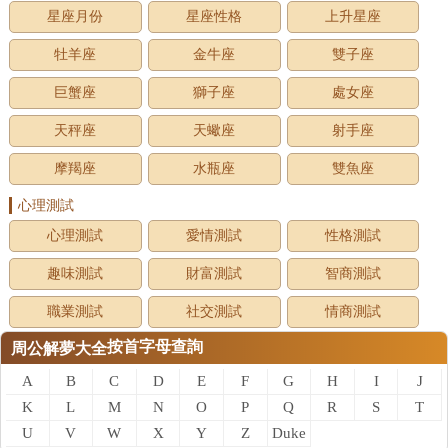
星座月份
星座性格
上升星座
牡羊座
金牛座
雙子座
巨蟹座
獅子座
處女座
天秤座
天蠍座
射手座
摩羯座
水瓶座
雙魚座
心理測試
心理測試
愛情測試
性格測試
趣味測試
財富測試
智商測試
職業測試
社交測試
情商測試
按首字母查詢
周公解夢大全
A
B
C
D
E
F
G
H
I
J
K
L
M
N
O
P
Q
R
S
T
U
V
W
X
Y
Z
Duke