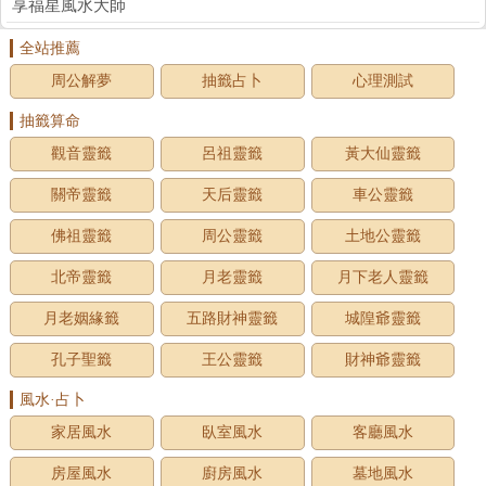
享福星風水大師
全站推薦
周公解夢
抽籤占卜
心理測試
抽籤算命
觀音靈籤
呂祖靈籤
黃大仙靈籤
關帝靈籤
天后靈籤
車公靈籤
佛祖靈籤
周公靈籤
土地公靈籤
北帝靈籤
月老靈籤
月下老人靈籤
月老姻緣籤
五路財神靈籤
城隍爺靈籤
孔子聖籤
王公靈籤
財神爺靈籤
風水·占卜
家居風水
臥室風水
客廳風水
房屋風水
廚房風水
墓地風水